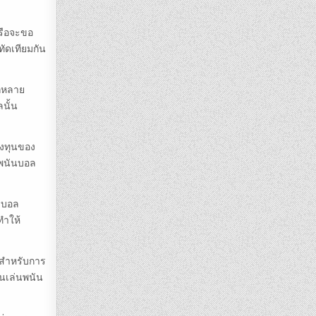
หรือจะขอ
ัดเทียมกัน
ากหลาย
นั้น
ลงทุนของ
ารพนันบอล
ง บอล
ทำให้
ย สำหรับการ
นเล่นพนัน