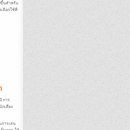
ขึ้นสำหรับ
ลือกใช้ที่
า
มี การ
ักเสี่ยง
ในการเล่น
่เป็นการ ให้