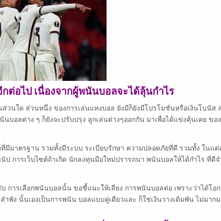
กต่อไป เนื่องจากผู้พนันบอลจะได้ลุ้นกำไร
ส่วนใด ส่วนหนึ่ง ของการเล่นแทงบอล ยังมีก็ยังมีโปรโมชั่นหรือเงินโบนัส
นบอลต่าง ๆ ก็ยังจะปรับปรุง ลูกเล่นต่างๆออกกัน มาเพื่อได้แข่งคุ้นเคย ของ
์ที่มีมาตรฐาน รวมทั้งมีระบบ ระเบียบรักษา ความปลอดภัยที่ดี รวมทั้ง ในแต่
่นานัป การเว็บไซต์ถ้าเกิด นักลงทุนมือใหม่ปรารถนา พนันบอลให้ได้กำไร ที่ดีจ
บ การเลือกพนันบอลนั้น ขอชี้แนะให้เลี่ยง การพนันบอลต่อ เพราะว่าได้โอกา
อลลำพัง นั้นเองเป็นการพนัน บอลแบบคู่เดียวและ ก็ใช่เงินวางเดิมพัน ไม่มากม