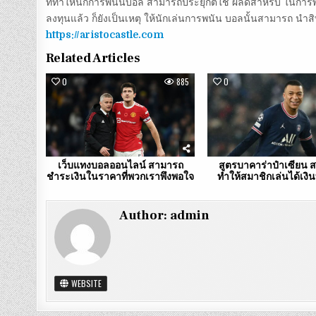
ที่ทำให้นักการพนันบอล สามารถประยุกต์ใช้ ผลดีสำหรับ ในการพ
ลงทุนแล้ว ก็ยังเป็นเหตุ ให้นักเล่นการพนัน บอลนั้นสามารถ นำสิ
https://aristocastle.com
Related Articles
0
885
0
สูตรบาคาร่าป๋าเซียน 
เว็บแทงบอลออนไลน์ สามารถ
ทำให้สมาชิกเล่นได้เงิน
ชำระเงินในราคาที่พวกเราพึงพอใจ
Author:
admin
WEBSITE