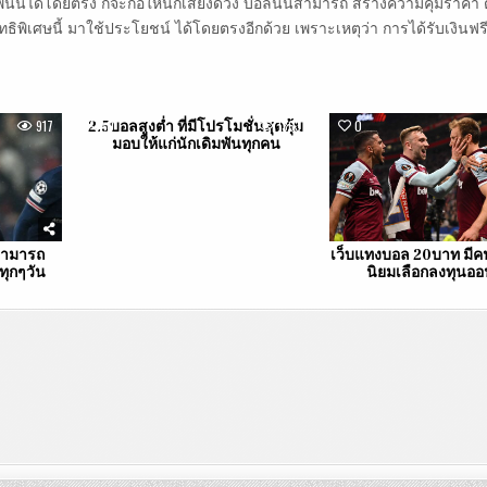
นันได้โดยตรง ก็จะก่อให้นักเสี่ยงดวง บอลนั้นสามารถ สร้างความคุ้มราคา 
ทธิพิเศษนี้ มาใช้ประโยชน์ ได้โดยตรงอีกด้วย เพราะเหตุว่า การได้รับเงินฟร
917
0
1363
0
2.5บอลสูงต่ำ ที่มีโปรโมชั่นสุดคุ้ม
มอบให้แก่นักเดิมพันทุกคน
สามารถ
เว็บแทงบอล 20บาท มีค
ทุกๆวัน
นิยมเลือกลงทุนออ