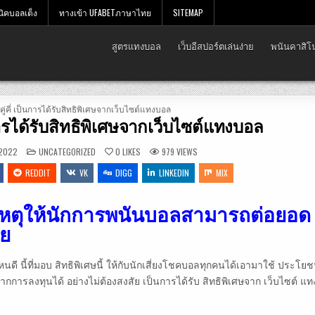
นิคบอลเต็ง
ทางเข้า UFABETภาษาไทย
SITEMAP
สูตรแทงบอล
เว็บอีสปอร์ตเล่นง่าย
พนันคาสิโ
่คี่ เป็นการได้รับสิทธิพิเศษจากเว็บไซต์แทงบอล
การได้รับสิทธิพิเศษจากเว็บไซต์แทงบอล
POSTED
 2022
UNCATEGORIZED
0
LIKES
979
VIEWS
IN
REDDIT
VK
DIGG
LINKEDIN
MIX
็นเหตุให้นักการพนันบอลสามารถต่อยอด ว
วย
 นี้ที่มอบ สิทธิพิเศษนี้ ให้กับนักเสี่ยงโชคบอลทุกคนได้เอามาใช้ ประโยช
กการลงทุนได้ อย่างไม่ต้องสงสัย เป็นการได้รับ สิทธิพิเศษจาก เว็บไซต์ แท