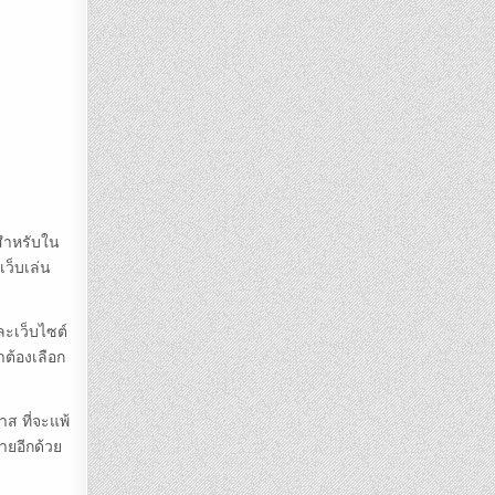
 สำหรับใน
เว็บเล่น
ละเว็บไซต์
ำต้องเลือก
ส ที่จะแพ้
ายอีกด้วย