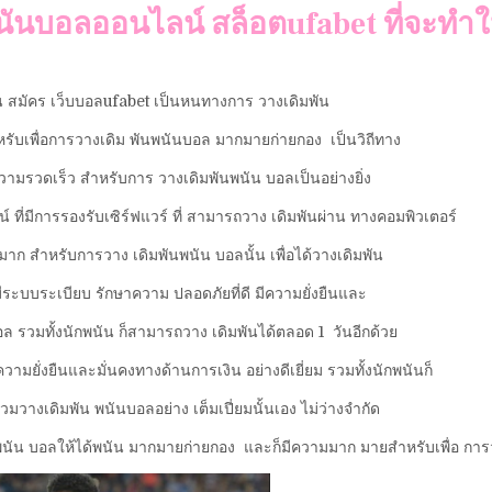
นันบอลออนไลน์ สล็อตufabet ที่จะทำใ
ั้น สมัคร เว็บบอลufabet เป็นหนทางการ วางเดิมพัน
รับเพื่อการวางเดิม พันพนันบอล มากมายก่ายกอง เป็นวิถีทาง
ความรวดเร็ว สำหรับการ วางเดิมพันพนัน บอลเป็นอย่างยิ่ง
ที่มีการรองรับเซิร์ฟแวร์ ที่ สามารถวาง เดิมพันผ่าน ทางคอมพิวเตอร์
ันมาก สำหรับการวาง เดิมพันพนัน บอลนั้น เพื่อได้วางเดิมพัน
มีระบบระเบียบ รักษาความ ปลอดภัยที่ดี มีความยั่งยืนและ
อล รวมทั้งนักพนัน ก็สามารถวาง เดิมพันได้ตลอด 1 วันอีกด้วย
ความยั่งยืนและมั่นคงทางด้านการเงิน อย่างดีเยี่ยม รวมทั้งนักพนันก็
่วมวางเดิมพัน พนันบอลอย่าง เต็มเปี่ยมนั้นเอง ไม่ว่างจำกัด
แบบพนัน บอลให้ได้พนัน มากมายก่ายกอง และก็มีความมาก มายสำหรับเพื่อ การ