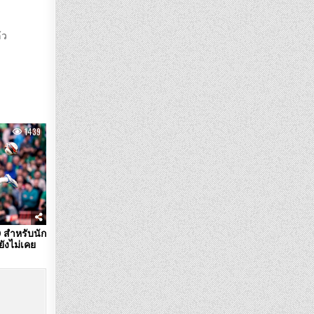
้ว
1439
0 สำหรับนัก
ยังไม่เคย