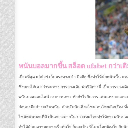
พนันบอลมากขึ้น สล็อต ufabet กว่าเดิ
เยี่ยมที่สุด ufabet เว็บตรงทางเข้า มือถือ ซึ่งทำให้นักพนันนั้
ซึ่งบอกได้เล ยว่าหนทาง การวางเดิม พันวิถีทางนี้ เป็นการวางเด
พนันบอลออนไลน์ กระบวนการ ทำกำไรกับการ เล่นแทง บอลออนไลน์ น
ก่อนลงมือชำระเงินพนัน สำหรับนักเสี่ยงโชค คนไทยเกิดเรื่อง ท
ไซต์พนันบอลที่มี เป็นอย่างมากใน ประเทศไทยทำให้การพนันบอล เก
ทำได้ด้วย ความสบายเร็วทันใจ ก็เลยเป็น ที่โดนโอกต้องใจ กั