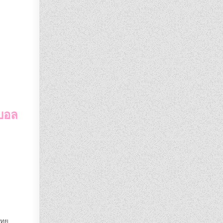
งบอล
บ
ไทย