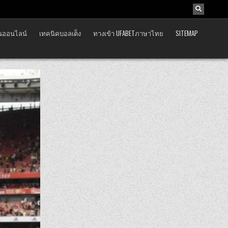
นออนไลน์
เทคนิคบอลเต็ง
ทางเข้า UFABETภาษาไทย
SITEMAP