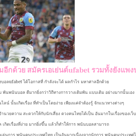
มอีกด้วย สมัครเอเย่นต์ufabet รวมทั้งยังแพ
น แทงบอลufabet ได้โอกาสที่ กำลังจะได้ ผลกำไร มหาศาลอีกด้วย
ิม พันพนันบอล ดีมากยิ่งกว่าวิถีทางการวางเดิมพัน แบบเดิม อย่างมากนั้นเอง
ั้นเกิดเรื่อง ที่ทำเป็นโดยง่าย เพียงแค่จำต้องรู้ จักแนวทางต่างๆ
ี่อำนวยความ สะดวกให้กับนักเสี่ยง ดวงคนไทยได้เป็น อันมากในเรื่องของเว็
ิดเรื่องที่ง่าย มากยิ่งขึ้น แล้วก็ทำให้การ พนันบอลสามารถ
บนักเล่นการ พนันคนประเทศไทย เป็นอันมากเนื่องจากนักการ พนันคนประเทศ