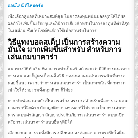
ออนไลน์ ดีไหมครับ
เพื่อเลือกคู่บอลที่เหมาะสมที่สุด ในการลงทุนพนันบอลชุดให้ได้ผล
ผลกำไรเพิ่มขึ้นเรื่อยๆและก็มีการเสี่ยงสำหรับในการลงทุนที่ต่ำที่สุด
ในเสมือน ซึ่งเว็บไซต์ที่เลือกใช้เพื่อสำหรับในการ
วิธีแทงบอลสเต็ป เป็นการสร้างความ
มั่นใจ มากเพิ่มขึ้นสำหรับ สำหรับการ
เล่นเกมบาคาร่า
แนวทางวิธีทำเงิน ที่สามารถทำเป็นจริ งถ้าหากว่ามีวิธีการแนวทาง
การเล่น และก็สูตรเด็ดเคล็ดวิธี ของเหล่าคนเล่นการพนันที่มารอ
คอยชี้แนะ เพราะว่าการเล่นเกมบาคาร่า เป็นเกมพนัน ที่สามารถ
เข้าใจได้ง่ายรวมทั้งกฎกติกา ก็ไม่ยุ่ง
ยาก ซับซ้อน แถมยังเป็นการสร้าง อรรถรสสำหรับเพื่อการ เล่นเกม
บาคาร่านี้อีกด้วย กับกฎกติกาต่างๆเหล่านี้ไม่ว่าจะเป็น การเล่นบา
คาร่าแบบคำสัญญา สัญญาประกันภัยการเล่นบาคาร่า แบบสปีด
หรือการเล่นบาคาร่าแบบอื่นๆที่มีให้
เลือกมากมาย รวมทั้งมีการเปลี่ยนแปลงต่อยอด ความระทึกใจตื่น