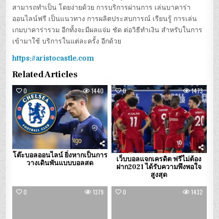
สามารถทำเป็น โดยง่ายด้วย การบริการผ่านการ เล่นบาคาร่า
ออนไลน์ฟรี เป็นแนวทาง การผลิตประสบการณ์ เรียนรู้ การเล่น
เกมบาคาร่ารวม อีกทั้งจะมีผลแจ่ม ชัด ต่อวิธีทำเงิน สำหรับในการ
เข้ามาใช้ บริการในแต่ละครั้ง อีกด้วย
https://aristocastle.com
Related Articles
0
1440
0
1473
โต๊ะบอลออนไลน์ ยิ่งหากเป็นการ
เว็บบอลแจกเครดิต ฟรีไม่ต้อง
วางเดินพันแบบบอลสด
ฝาก2021 ได้รับความพึงพอใจ
สูงสุด
0
1379
0
1432