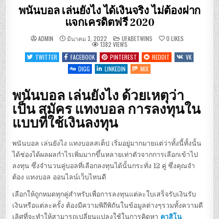
พนันบอล เล่นยังไง ได้เงินจริง ไม่ต้องฝาก
แจกเครดิตฟรี 2020
POSTED
ADMIN
มีนาคม 3, 2022
UFABETWINS
0
LIKES
IN
1382
VIEWS
TWITTER
FACEBOOK
PINTEREST
REDDIT
VK
DIGG
LINKEDIN
MIX
พนันบอล เล่นยังไง ด้วยเหตุว่า
เป็น สมัคร แทงบอล การลงทุนใน
แบบที่ใช้เงินลงทุน
พนันบอล เล่นยังไง แทงบอลสเต็ป เริ่มอยู่มากมายแต่ว่าทั้งนี้ทั้งนั้น
ได้ช่องได้ผลผลกำไรเพิ่มมากขึ้นหลายเท่าตัวจากการเลือกเข้าไป
ลงทุน ซึ่งจำนวนคู่บอลที่เลือกลงทุนได้นั้นกระทั่ง 12 คู่ ซึ่งคุณจำ
ต้อง แทงบอล ออนไลน์เว็บไหนดี
เลือกให้ถูกหมดทุกคู่สำหรับเพื่อการลงทุนแต่ละใบเสร็จรับเงินรับ
เงินหรือแต่ละครั้ง ต้องมีความพิถีพิถันในข้อมูลต่างๆรวมทั้งความดี
เลิศที่จะทำให้สามารถเปลี่ยนแปลงใช้ในการคิดหา
คาสิโน