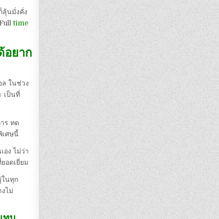
นมั่งคั่ง
 Full
time
ด้อยาก
อล ในช่วง
เป็นที่
การ ทด
เศษนี้
เอง ไม่ว่า
่ยอดเยี่ยม
่ในทุก
างไม่
นทุน