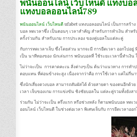
พนันออนไลน์ เว็บไหนดี แทงบอลอ
แทงบอลออนไลน์789
พนันออนไลน์ เว็บไหนดี
ufabet แทงบอลออนไลน์ เป็นการสร้าง ค
บอล ทดเวลาซึ่ง เป็นตอนๆ เวลาสำคัญ สำหรับการทำเงิน สำหรั
ครั้งร่วมกัน สำหรับเกม การประลอง ของคู่บอลในแต่ละคู่
กับการทดเวลาเจ็บ ซึ่งโดยส่วน มากจะมี การยืดเวลา ออกไปอยู่ ท
เป็น นาทีทองของ นักเล่นการ พนันบอลที่ ใช้ระยะเวลานี้ทำเงิน ให้
ไม่ว่าจะเป็น การคาดคะเน สิ่งต่างๆเป็น ต้นว่าแนวทาง การทำประต
ตอบแทน ที่ค่อนข้างจะสูง เนื่องจากว่าคือ การใช้เวลา แค่ไม่กี
ซึ่งนักเสี่ยงดวงบอล สามารถสัมผัสได้ ด้วยสายตา ของตนอีกด้วย 
เวลา เจ็บของเกม การแข่งขัน ชิงชัยบอลใน แต่ละคู่รวมทั้งยังสาม
ร่วมกัน ไม่ว่าจะเป็น ครึ่งแรก หรือช่วงหลัง ก็ตามพนันบอล ท
ออนไลน์ เว็บไหนดี ในช่วงต่อเวลา พิเศษเจ็บกับ การยืดเวลาออ