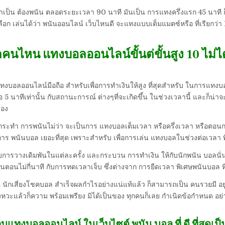
เป็น ต้องพนัน ตลอดระยะเวลา 90 นาที มันเป็น การแทงครึ่งแรก 45 นาที ก็ลุ้
ือก เล่นได้ว่า พนันออนไลน์ เว็บไหนดี จะแทงแบบเต็มแมตซ์หรือ ที่เรียกว่า
คนไหน แทงบอลออนไลน์ขั้นต่ขั้นสูง 10 ไม่ไ
งบอลออนไลน์มือถือ สำหรับเพื่อการทำเงินให้สูง ที่สุดสำหรับ ในการแทงบ
อ 5 นาทีเท่านั้น กับสถานะการณ์ ต่างๆที่จะเกิดขึ้น ในช่วงเวลานี้ และก็น่าจะ 
เอง
ระทำ การพนันไม่ว่า จะเป็นการ แทงบอลเต็มเวลา หรือครึ่งเวลา หรือตอน
กการ พนันบอล เยอะที่สุด เพราะสำหรับ เพื่อการเล่น แทงบอลในช่วงต่อเวลา พิ
กับการวางเดิมพันในแต่ละครั้ง และกระบวน การทำเงิน ให้กับนักพนัน บอลนั่น
นตอนไม่กี่นาที กับการทดเวลาเจ็บ ซึ่งต่างจาก การยืดเวลา พิเศษพนันบอล ที
ห้ นักเสี่ยงโชคบอล สำเร็จผลกำไรอย่างแน่แท้แล้ว ก็สามารถเป็น คนรวยมี อยู
ังหวะแล้วก็ความ พร้อมเพรียง มิได้เป็นของ ทุกคนก็เลย กำเนิดข้อกำหนด อย่
ว็บแทงบอลออนไลน์ ในเว็บไซต์ พนัน บอล ที่ ดี ที่สุดเป็