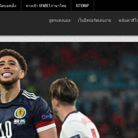
นิคบอลเต็ง
ทางเข้า UFABETภาษาไทย
SITEMAP
สูตรแทงบอล
เว็บอีสปอร์ตเล่นง่าย
พนันคาสิโ