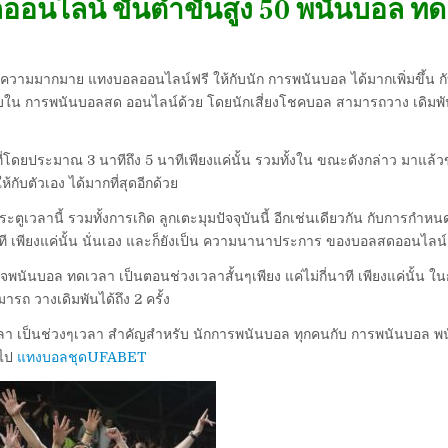
อนไลน์ ขั้นต่ำขั้นสูง 50 พนันบอล ท
วามมากมาย แทงบอลออนไลน์ฟรี ให้กับนัก การพนันบอล ได้มากเพิ่มขึ้น ก
บใน การพนันบอลสด ออนไลน์ด้วย โดยนักเสี่ยงโชคบอล สามารถวาง เดิมพัน
ี่โดยประมาณ 3 นาทีถึง 5 นาทีเพียงแค่นั้น รวมทั้งใน ขณะดังกล่าว มาแล้วข
กับตัวเอง ได้มากที่สุดอีกด้วย
ูเวลานี้ รวมทั้งการเกิด ลูกเตะมุมปัจจุบันนี้ อีกเช่นเดียวกัน กับการกำห
่นาที เพียงแค่นั้น นั่นเอง และก็ยังเป็น ความนานาประการ ของบอลสดออนไลน์
จพนันบอล ทดเวลา เป็นตอนช่วงเวลาสั้นๆเพียง แค่ไม่กี่นาที เพียงแค่นั้น 
ารถ วางเดิมพันได้ถึง 2 ครั้ง
ดเวลา เป็นช่วงๆเวลา สำคัญสำหรับ นักการพนันบอล ทุกคนกับ การพนันบอล พ
กไป
แทงบอลชุดUFABET