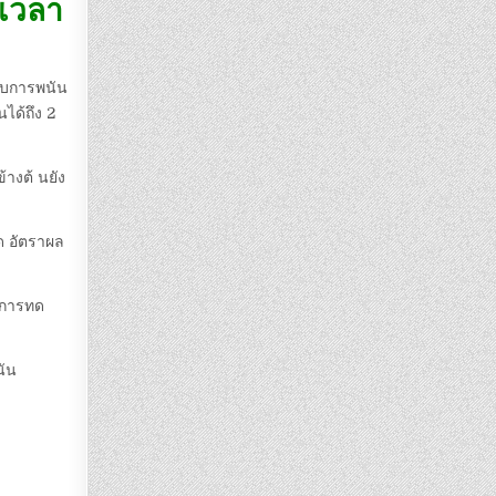
ดเวลา
ับการพนัน
ได้ถึง 2
้างต้ นยัง
นด อัตราผล
ในการทด
นัน