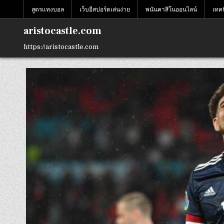
Skip
สูตรแทงบอล
เว็บอีสปอร์ตเล่นง่าย
พนันคาสิโนออนไลน์
เทค
to
content
aristocastle.com
https://aristocastle.com