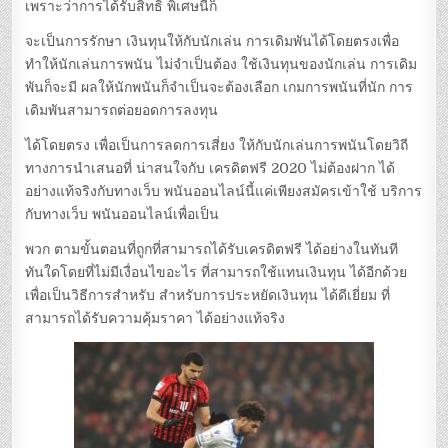
เพราะว่าการได้รับสิทธิ พิเศษนี้ก็
จะเป็นการรักษา เงินทุนให้กับนักเล่น การเดิมพันได้โดยตรงเพื่อ
ทำให้นักเล่นการพนัน ไม่จำเป็นต้อง ใช้เงินทุนของนักเล่น การเดิม
พันก็จะมี ผลให้นักพนันก็จำเป็นจะต้องเลือก เกมการพนันที่นัก การ
เดิมพันสามารถต่อยอดการลงทุน
ได้โดยตรง เพื่อเป็นการลดการเสี่ยง ให้กับนักเล่นการพนันโดยวิถี
ทางการนำเสนอที่ น่าสนใจกับ เครดิตฟรี 2020 ไม่ต้องฝาก ได้
อย่างแท้จริงกับทางเว็บ พนันออนไลน์นี้แค่เพียงสมัครเข้าใช้ บริการ
กับทางเว็บ พนันออนไลน์เพื่อเป็น
พวก ตามขั้นตอนที่ถูกที่สามารถได้รับเครดิตฟรี ได้อย่างในทันที
ทันใดโดยที่ไม่มีเงื่อนไขอะไร ที่สามารถใช้แทนเงินทุน ได้อีกด้วย
เพื่อเป็นวิธีการสำหรับ สำหรับการประหยัดเงินทุน ได้ดีเยี่ยม ที่
สามารถได้รับความคุ้มราคา ได้อย่างแท้จริง