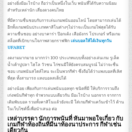
อย่างยิ่งมีอะไรบ้าง ถือว่าเป็นหนึ่งในเว็บ พนันที่ได้รับความนิยม
สำหรับเหล่านัก เสี่ยงดวงคนไทย
ที่มีความชื่นชอบกับการเล่นเกมพนันออนไลน์ โดยสามารถเล่นได้
อีกทั้งเกมพนันประเภทคาสิโนต่างๆไม่ว่าจะเป็นเกมไพ่สุดได้รับ
ความชื่นชอบ อย่างบาคาร่า ป๊อกเด้ง เสือมังกร โปรเกอร์ หรือเกม
สล็อตที่เบิกบานใจภาพสวยกราฟฟิก
เล่นบอลให้ได้เงินทุกวัน
UFABET
งดงามมากมาย มากกว่า 100 ประเภทแบบทั้งอย่างเล่นเกม รูเล็ต
น้ำเต้าปูปลา ไฮโล วัวชน ไก่ชนมีให้ยังครบสมบูรณ์ ไม่ว่าจะชื่น
ชอบ เกมพนันสไตล์ไหน จะเป็นพวกกีฬา ซึ่งถือได้ว่าแพงบอลที่เลิศ
ที่สุด ทั้งสามารถ แทงบอลสเต็ปได้
อย่างน้อย เพียงกับการเล่นพนันบอลทุก ชนิดที่มี ให้บริการรวมถึง
เก่งพนันกีฬาทุก จำพวกแบบเดียวกัน มีอะไรบ้าง นอกจาก จากการ
เดิมพันบอล รวมทั้งคาสิโนแล้วยังจะมี ใส่เกมกีฬาแคว้นเข้าไว้ ด้าน
ในเว็บไซต์นี้เพื่อนำเสนอ ต่อ
เหล่าบรรดา นักการพนันที่ หันมาพอใจเกี่ยว กับ
เกมกีฬาท้องถิ่นที่มีนาท้องนาประการ กีฬาเช่น
เดียวกัน