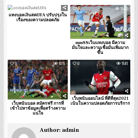
0
1727
0
1542
แทงบอลเงินสดUFA ปรับปรุงใน
เรื่องของความปลอดภัย
mm88เว็บแทงบอล มีความ
มั่นใจและความเชื่อมั่นเพิ่มมาก
ขึ้น
0
1015
0
1581
เว็บพนันออนไลน์ ที่ดีที่สุด2021
เน้นในความปลอดภัยการบริการ
เว็บพนันบอล สมัครฟรี การที่
เข้าไปหาข้อมูลเพื่อสร้างความ
แน่ใจ
Author:
admin