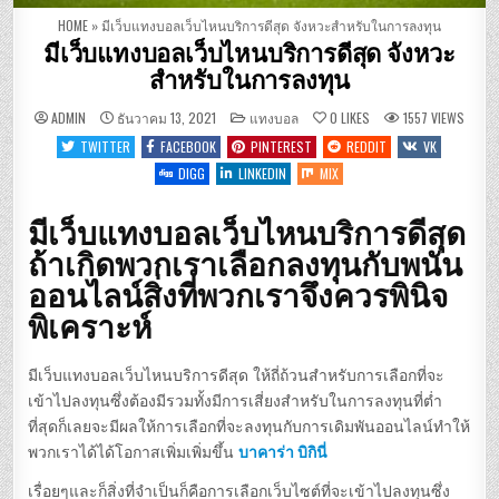
HOME
»
มีเว็บแทงบอลเว็บไหนบริการดีสุด จังหวะสำหรับในการลงทุน
มีเว็บแทงบอลเว็บไหนบริการดีสุด จังหวะ
สำหรับในการลงทุน
POSTED
ADMIN
ธันวาคม 13, 2021
แทงบอล
0
LIKES
1557
VIEWS
IN
TWITTER
FACEBOOK
PINTEREST
REDDIT
VK
DIGG
LINKEDIN
MIX
มีเว็บแทงบอลเว็บไหนบริการดีสุด
ถ้าเกิดพวกเราเลือกลงทุนกับพนัน
ออนไลน์สิ่งที่พวกเราจึงควรพินิจ
พิเคราะห์
มีเว็บแทงบอลเว็บไหนบริการดีสุด ให้ถี่ถ้วนสำหรับการเลือกที่จะ
เข้าไปลงทุนซึ่งต้องมีรวมทั้งมีการเสี่ยงสำหรับในการลงทุนที่ต่ำ
ที่สุดก็เลยจะมีผลให้การเลือกที่จะลงทุนกับการเดิมพันออนไลน์ทำให้
พวกเราได้ได้โอกาสเพิ่มเพิ่มขึ้น
บาคาร่า บิกินี่
เรื่อยๆและก็สิ่งที่จำเป็นก็คือการเลือกเว็บไซต์ที่จะเข้าไปลงทุนซึ่ง