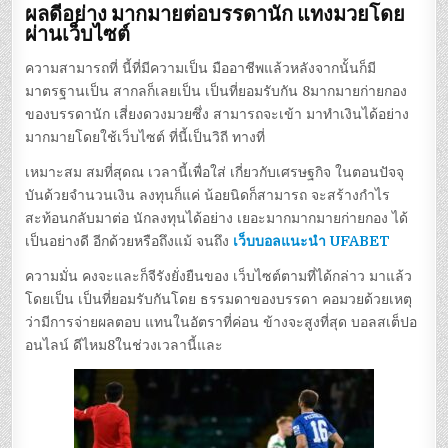
ผลดีอย่าง มากมายต่อบรรดานัก แทงมวยโดย
ผ่านเว็บไซต์
ความสามารถที่ นี้ที่มีความเป็น มืออาชีพแล้วหลังจากนั้นก็มี
มาตรฐานเป็น สากลก็เลยเป็น เป็นที่ยอมรับกัน 8มากมายก่ายกอง
ของบรรดานัก เสี่ยงดวงมวยซึ่ง สามารถจะเข้า มาทำเงินได้อย่าง
มากมายโดยใช้เว็บไซต์ ที่นี้เป็นวิถี ทางที่
เหมาะสม สมที่สุดณ เวลานี้เพื่อใส่ เกี่ยวกับเศรษฐกิจ ในตอนปัจจุ
บันด้วยจำนวนเงิน ลงทุนก็แค่ น้อยนิดก็สามารถ จะสร้างกำไร
สะท้อนกลับมาต่อ นักลงทุนได้อย่าง เยอะมากมากมายก่ายกอง ได้
เป็นอย่างดี อีกด้วยหรือถึงแม้ จนถึง
เว็บบอลแนะนำ UFABET
ความมั่น คงจะและก็จีรังยั่งยืนของ เว็บไซต์ตามที่ได้กล่าว มาแล้ว
โดยเป็น เป็นที่ยอมรับกันโดย ธรรมดาของบรรดา คอมวยด้วยเหตุ
ว่ามีการจ่ายผลตอบ แทนในอัตราที่ค่อน ข้างจะสูงที่สุด บอลสเต็ปอ
อนไลน์ ดีไหม8ในช่วงเวลานี้และ