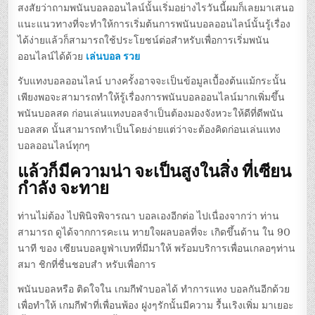
สงสัยว่าถามพนันบอลออนไลน์นั้นเริ่มอย่างไรวันนี้ผมก็เลยมาเสนอ
แนะแนวทางที่จะทำให้การเริ่มต้นการพนันบอลออนไลน์นั้นรู้เรื่อง
ได้ง่ายแล้วก็สามารถใช้ประโยชน์ต่อสำหรับเพื่อการเริ่มพนัน
ออนไลน์ได้ด้วย
เล่นบอล รวย
รับแทงบอลออนไลน์ บางครั้งอาจจะเป็นข้อมูลเบื้องต้นแม้กระนั้น
เพียงพอจะสามารถทำให้รู้เรื่องการพนันบอลออนไลน์มากเพิ่มขึ้น
พนันบอลสด ก่อนเล่นแทงบอลจำเป็นต้องมองจังหวะให้ดีที่ดีพนัน
บอลสด นั้นสามารถทำเป็นโดยง่ายแต่ว่าจะต้องคิดก่อนเล่นแทง
บอลออนไลน์ทุกๆ
แล้วก็มีความน่า จะเป็นสูงในสิ่ง ที่เซียน
กำลัง จะทาย
ท่านไม่ต้อง ไปพินิจพิจารณา บอลเองอีกต่อ ไปเนื่องจากว่า ท่าน
สามารถ ดูได้จากการคะเน ทายใจผลบอลที่จะ เกิดขึ้นด้าน ใน 90
นาที ของ เซียนบอลยูฟ่าเบทที่มีมาให้ พร้อมบริการเพื่อนเกลอๆท่าน
สมา ชิกที่ชื่นชอบสำ หรับเพื่อการ
พนันบอลหรือ ติดใจใน เกมกีฬาบอลได้ ทำการแทง บอลกันอีกด้วย
เพื่อทำให้ เกมกีฬาที่เพื่อนพ้อง ฝูงๆรักนั้นมีความ รื้นเริงเพิ่ม มาเยอะ