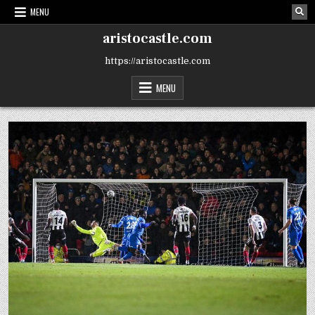
Skip
MENU
to
content
aristocastle.com
https://aristocastle.com
MENU