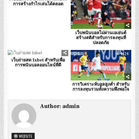
การสร้างกำไรเล่นได้ตลอด
เว็บพนันบอลไม่ผ่านเอเย่นต์
สร้างสติสำหรับการลงทุนที่
ปลอดภัย
0
1995
0
1424
เว็บถ่ายสด 1xbet สำหรับเพื่อ
การพนันบอลออนไลน์ที่ดี
การวิเคราะห์บอลสูงต่ำ สำหรับ
การลงทุนรวมทั้งความพึงพอใจ
Author:
admin
WEBSITE