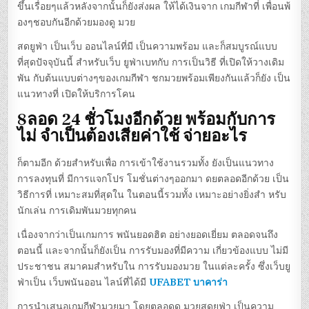
ขึ้นเรื่อยๆแล้วหลังจากนั้นก็ยังส่งผล ให้ได้เงินจาก เกมกีฬาที่ เพื่อนพ้
องๆชอบกันอีกด้วยมองดู มวย
สดยูฟ่า เป็นเว็บ ออนไลน์ที่มี เป็นความพร้อม และก็สมบูรณ์แบบ
ที่สุดปัจจุบันนี้ สำหรับเว็บ ยูฟ่าเบทกับ การเป็นวิธี ที่เปิดให้วางเดิม
พัน กับต้นแบบต่างๆของเกมกีฬา ชกมวยพร้อมเพียงกันแล้วก็ยัง เป็น
แนวทางที่ เปิดให้บริการโคน
8ลอด 24 ชั่วโมงอีกด้วย พร้อมกับการ
ไม่ จำเป็นต้องเสียค่าใช้ จ่ายอะไร
ก็ตามอีก ด้วยสำหรับเพื่อ การเข้าใช้งานรวมทั้ง ยังเป็นแนวทาง
การลงทุนที่ มีการแจกโปร โมชั่นต่างๆออกมา ดยตลอดอีกด้วย เป็น
วิธีการที่ เหมาะสมที่สุดใน ในตอนนี้รวมทั้ง เหมาะอย่างยิ่งสำ หรับ
นักเล่น การเดิมพันมวยทุกคน
เนื่องจากว่าเป็นเกมการ พนันยอดฮิต อย่างยอดเยี่ยม ตลอดจนถึง
ตอนนี้ และจากนั้นก็ยังเป็น การรับมองที่มีความ เกี่ยวข้องแบบ ไม่มี
ประชาชน สมาคมสำหรับใน การรับมองมวย ในแต่ละครั้ง ซึ่งเว็บยู
ฟ่าเป็น เว็บพนันออน ไลน์ที่ได้มี
UFABET บาคาร่า
การนำเสนอเกมกีฬามวยมา โดยตลอดดู มวยสดยูฟ่า เป็นความ