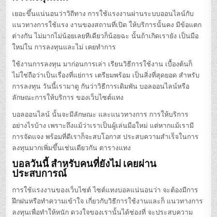
เยอะขึ้นแน่นอนว่าวิถีทาง การใช้แรงงานผ่านระบบออนไลน์กับ
แนวทางการใช้แรง งานของสถานที่เปิด ให้บริการนั้นคง มีข้อแตก
ต่างกัน ไม่มากไม่น้อยเลยทีเดียวก็น้อยฉะ นั้นถ้าเกิดเรายัง เป็นมือ
ใหม่ใน การลงทุนและไม่ เคยทำการ
ใช้งานการลงทุน มาก่อนการเล่า เรียนวิธีการใช้งาน เบื้องต้นก็
ไม่ใช่ถือว่าเป็นเรื่องที่แย่การ เตรียมพร้อม เป็นสิ่งที่สุดยอด สำหรับ
การลงทุน วันนี้เรามาดู กันว่าวิธีการเดิมพัน บอลออนไลน์หรือ
ลักษณะการให้บริการ ของเว็บไซต์แทง
บอลออนไลน์ นั้นจะมีลักษณะ และแนวทางการ การให้บริการ
อย่างไรบ้าง เพราะถึงแม้ว่าเราเป็นผู้เล่นมือใหม่ แต่หากแม้เรามี
การจัดแจง พร้อมที่ดีเราก็จะสบโอกาส ประสบความสำเร็จในการ
ลงทุนมากเพิ่มขึ้นเช่นเดียวกัน ตารางแทง
บอลวันนี้ สำหรับคนที่ยังไม่ เคยผ่าน
ประสบการณ์
การใช้แรงงานของเว็บไซต์ ไซต์แทงบอลแน่นอนว่า จะต้องมีการ
ฝึกฝนหรือทำความเข้าใจ เกี่ยวกับวิธีการใช้งานและก็ แนวทางการ
ลงทุนเพื่อทำให้หนัก ดวงใจของเรานั้นได้ช่องที่ จะประสบความ