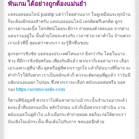
พันเกม ได้อย่างถูกต้องแม่นยำ
แทงบอลออนไลน์ pantip แต่ว่าโดยส่วนมาก ในดูเหมือนจะทุกบ้าน
ก็จะต้องมีกล่องสำหรับ แทงบอลออนไลน์ เครดิตฟรีเครดิต ดูกร
ยการผ่านเคเบิ้ล โทรทัศน์โดยจะมีการ ถ่ายทองคำสดบอล จากต่าง
แดนรวมอยู่ใน นั้นด้วยโดยจะตรงกับ เวลาช่วงเวลาค่ำใน บ้านพวก
เราแล้วที่นี้ สุดแต่ว่าพวกเรา จะรู้สึกชื่นชอบ
ดูกรยการชิงชัย บอลของประเทศไหนมาก ยิ่งกว่ากัน โดยในบาง
ช่วง ที่มีการชิงชัยพร้อม เพียงกันดีแล้ว พวกเราก็เลยสามารถ เลือก
เอาเฉพาะคู่ที่น่าดึง ดูดหรือคู่ที่พวกเราถูกใจ แล้วก็มันบางทีก็อาจ จะ
ทำกำไรให้กับพวก เราเป็นหลักแล้วก็ ควรจะตัดกลุ่มที่ดูแล้ว ว่าวันนี่
แพ้แน่นอนออก ไปก่อน ซึ่งพวกเราจะเลือก พนันบอลต่อหรือ บอล
รอง
https://aristocastle.com
ก็ตามทีข้อมูลที่ พวกเราไปค้นหาหามาแม้ กระนั้นจำนวนมากแล้ว
คงจะย้ำที่บอลรองเป็น หลักไปก่อน แล้วก็เมื่อพวกเราดำเนิน งาน
พนันบอลในคู่ค่ำไป แล้วเมื่อกระทำถ่ายทอด สดก็จะก่อให้พวกเรา
บันเทิงใจแม้กระนั้น ตื่นเต้นไปกับการ ชดบอลอีกด้วย