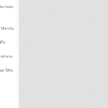
 มีความสม
วิธีหาเงิน
ี่ใจ
ิงๆท้าทาย
สุด ให้กับ