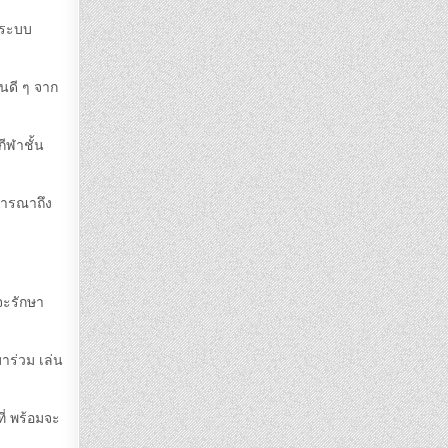
ย ระบบ
วนดี ๆ จาก
ีฬาชั้น
ิจารณาถึง
่จะรักษา
มาร่วม เล่น
ี่ พร้อมจะ