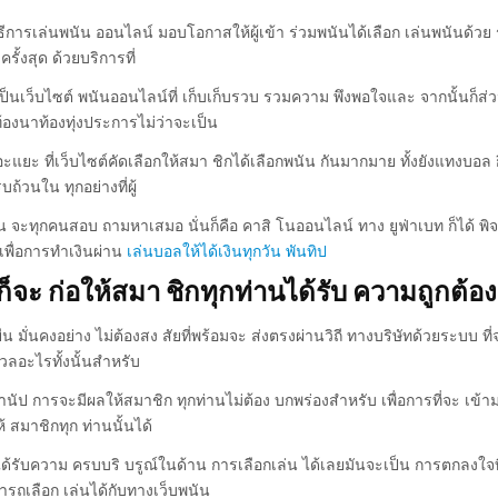
ิธีการเล่นพนัน ออนไลน์ มอบโอกาสให้ผู้เข้า ร่วมพนันได้เลือก เล่นพนันด้ว
รั้งสุด ด้วยบริการที่
เป็นเว็บไซต์ พนันออนไลน์ที่ เก็บเก็บรวบ รวมความ พึงพอใจและ จากนั้นก็ส่
้องนาท้องทุ่งประการไม่ว่าจะเป็น
แยะ ที่เว็บไซต์คัดเลือกให้สมา ชิกได้เลือกพนัน กันมากมาย ทั้งยังแทงบอล ก
้วนใน ทุกอย่างที่ผู้
มือน จะทุกคนสอบ ถามหาเสมอ นั่นก็คือ คาสิ โนออนไลน์ ทาง ยูฟ่าเบท ก็ได้ พ
 เพื่อการทำเงินผ่าน
เล่นบอลให้ได้เงินทุกวัน พันทิป
นก็จะ ก่อให้สมา ชิกทุกท่านได้รับ ความถูกต้อง
ยืน มั่นคงอย่าง ไม่ต้องสง สัยที่พร้อมจะ ส่งตรงผ่านวิถี ทางบริษัทด้วยระบบ ที
 วลอะไรทั้งนั้นสำหรับ
นานัป การจะมีผลให้สมาชิก ทุกท่านไม่ต้อง บกพร่องสำหรับ เพื่อการที่จะ เข้า
ห้ สมาชิกทุก ท่านนั้นได้
 ได้รับความ ครบบริ บรูณ์ในด้าน การเลือกเล่น ได้เลยมันจะเป็น การตกลงใจท
มารถเลือก เล่นได้กับทางเว็บพนัน