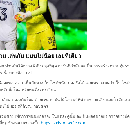
่วม เล่นกัน แบบไม่น้อย เลยทีเดียว
ก ท่านกันได้อย่าง ดีเยี่ยมสูงที่สุด การันตีว่ามันจะเป็น การสร้างความคุ้มรา
รู้เรื่องบางทีอาจไป
ลหรือจะขอ ความเห็นกับทางเว็บ ไซต์พนัน บอลยังได้ เลยเพราะเหตุว่าเว็บ ไซ
รับมือใหม่ หรือคนที่ลงทะเบียน
รกลับมา มองกันใหม่ ด้วยเหตุว่า มันได้โอกาส ที่พวกเราจะเสีย และก็ เสียแค่น
่ โดยไม่มอง สถิติประ กอบสูตร
วนของ เพื่อการพนันบอลรอง ในแต่ละคู่นั้น จะเป็นผลดีมากยิ่ง กว่าอย่างมี
ที่อยู่ ข้างหลังตารางนั้น
https://aristocastle.com