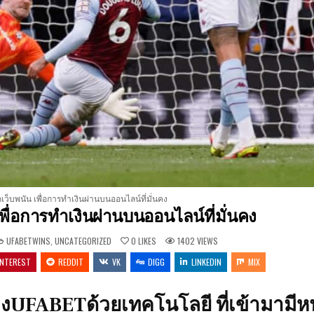
กเว็บพนัน เพื่อการทำเงินผ่านบนออนไลน์ที่มั่นคง
เพื่อการทำเงินผ่านบนออนไลน์ที่มั่นคง
POSTED
UFABETWINS
,
UNCATEGORIZED
0
LIKES
1402
VIEWS
IN
INTEREST
REDDIT
VK
DIGG
LINKEDIN
MIX
้างUFABETด้วยเทคโนโลยี ที่เข้ามามีหน้