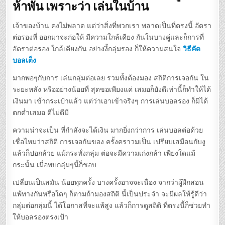
ห้าพัน เพราะว่า เล่นในบ้าน
เจ้าของบ้าน คงไม่พลาด แต่ว่าสิ่งที่พวกเรา พลาดเป็นที่ตรงนี้ อัตรา
ต่อรองที่ ออกมาจะก่อให้ มีความใกล้เคียง กันในบางคู่และก็การที่
อัตราต่อรอง ใกล้เคียงกัน อย่างงี้กลุ่มรอง ก็ให้ความสนใจ
วิธีคัด
บอลเต็ง
มากพอๆกับการ เล่นกลุ่มต่อเลย รวมทั้งต้องมอง สถิติการเจอกัน ใน
ระยะหลัง หรืออย่างน้อยที่ สุดขอเพียงแค่ เสมอก็ยังดีเท่านี้ก็ทำให้ได้
เงินมา เข้ากระเป๋าแล้ว แต่ว่าเอาเข้าจริงๆ การเล่นบอลรอง ก็มิได้
ตกต่ำเสมอ ดีไม่ดีมี
ความน่าจะเป็น ที่กำลังจะได้เงิน มากยิ่งกว่าการ เล่นบอลต่อด้วย
เชื่อไหมว่าสถิติ การเจอกันของ ครั้งคราวมเป็น เปรียบเสมือนกับงู
แล้วก็ปอกล้วย แม้กระทั่งกลุ่ม ต่อจะมีความเก่งกล้า เพียงใดแม้
กระนั้น เมื่อพบกลุ่มๆนี้ก็ชอบ
เปลี่ยนเป็นสมัน น้อยทุกครั้ง บางครั้งอาจจะเนื่อง จากว่าผู้ฝึกสอน
แพ้ทางกันหรือใดๆ ก็ตามถ้ามองสถิติ นี้เป็นประจำ จะมีผลให้รู้ดีว่า
กลุ่มต่อกลุ่มนี้ ได้โอกาสที่จะแพ้สูง แล้วก็การดูสถิติ ที่ตรงนี้ก็ช่วยทำ
ให้บอลรองตรงเป้า