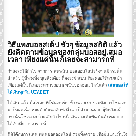
วิธีแทงบอลสเต็ป ชัวๆ ข้อมูลสถิติ แล้ว
ยังติดตามข้อมูลของกลุ่มบอลอยู่เสมอ
เวลา เพียงแค่นั้น ก็เลยจะสามารถที่
กำลังจะได้กำไร จากการเล่นพนัน บอลออนไลน์จริงๆ แม้กระนั้น
สำหรับ ผู้ที่หวังพึ่ง บุญสิ่งเดียว ก็คงจะจำเป็น ต้องคอยให้ลาภเข้า
เพียงแค่นั้น ก็เลยจะสามรถยนต์ พนันบอลออน ไลน์แล้ว
เล่นบอลให้
ได้เงินทุกวัน UFABET
ได้เงิน แล้วเมื่อไรล่ะ ที่โชคจะเข้า ข้างพวกเรา รวมทั้งกว่าโชค จะ
มาก็หมดเนื้อ หมดตัวกันพอดิบพอดี และก็จำนวนมาก ผู้ที่หวังแม้
กระนั้นโชคลาภ ก็จะเสียกำไร หรือเงินวางเดิมพัน กันทั้งหมดบอก
ได้คำเดียวว่าเคราะห์
ดีมิได้กับการเล่น พนันบอลออนไลน์ รวมทั้งความ เชื่อมั่นและมั่นใจ