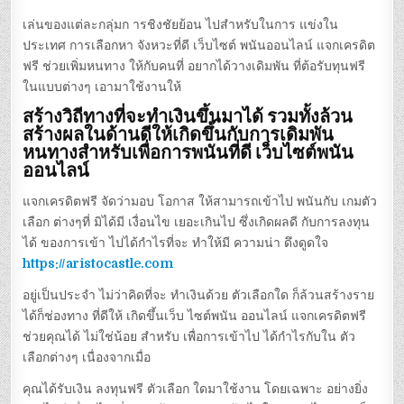
เล่นของแต่ละกลุ่มก ารชิงชัยย้อน ไปสำหรับในการ แข่งใน
ประเทศ การเลือกหา จังหวะที่ดี เว็บไซต์ พนันออนไลน์ แจกเครดิต
ฟรี ช่วยเพิ่มหนทาง ให้กับคนที่ อยากได้วางเดิมพัน ที่ต้อรับทุนฟรี
ในแบบต่างๆ เอามาใช้งานให้
สร้างวิถีทางที่จะทำเงินขึ้นมาได้ รวมทั้งล้วน
สร้างผลในด้านดีให้เกิดขึ้นกับการเดิมพัน
หนทางสำหรับเพื่อการพนันที่ดี เว็บไซต์พนัน
ออนไลน์
แจกเครดิตฟรี จัดว่ามอบ โอกาส ให้สามารถเข้าไป พนันกับ เกมตัว
เลือก ต่างๆที่ มิได้มี เงื่อนไข เยอะเกินไป ซึ่งเกิดผลดี กับการลงทุน
ได้ ของการเข้า ไปได้กำไรที่จะ ทำให้มี ความน่า ดึงดูดใจ
https://aristocastle.com
อยู่เป็นประจำ ไม่ว่าคิดที่จะ ทำเงินด้วย ตัวเลือกใด ก็ล้วนสร้างราย
ได้ก็ช่องทาง ที่ดีให้ เกิดขึ้นเว็บ ไซต์พนัน ออนไลน์ แจกเครดิตฟรี
ช่วยคุณได้ ไม่ใช่น้อย สำหรับ เพื่อการเข้าไป ได้กำไรกับใน ตัว
เลือกต่างๆ เนื่องจากเมื่อ
คุณได้รับเงิน ลงทุนฟรี ตัวเลือก ใดมาใช้งาน โดยเฉพาะ อย่างยิ่ง