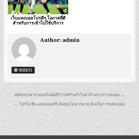
เว็บแทงบอลโปรดีๆ โอกาสที่ดี
สำหรับการเข้าไปใช้บริการ
Author:
admin
WEBSITE
เมนู
สมัครบาคาร่าออนไลน์ฟรี การสร้างกำไรค่าจ้างจากการลงทุน →
นำทาง
← โปรโมชั่น แทงบอลฟรี เงินทุนไม่มากมาย ด้วยในการพนันบอล
เรื่อง