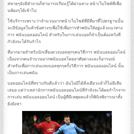
สหายๆยังมีคำถามก็สามารถเรียนรู้ได้ผ่านทาง หน้าเว็บไซต์ที่เพื่อ
นพ้องๆได้เข้าไป
ใช้บริการเพราะว่าจำนวนมากหน้าเว็บไซต์ที่มีที่มาที่ไปตรฐานนั้น
จะมีข้อมูลในหัวข้อต่างๆเพื่อใช้เพื่อการทำพนันให้อยู่แล้วแนวทาง
การ พนันบอลออนไลน์ สำหรับในการเล่นบอลก็จำเป็นต้องหวังที่
กำลังจะได้รับกำไร
ที่มากมายสำหรับนักเสี่ยงดวงบอลทุกๆคนวิธีการ พนันบอลออนไลน์
เนื่องจากคนจำนวนมากพนันบอลโดยอาศัยดวงและก็อารมณ์
สำหรับเพื่อการเล่นแทงบอลทุกๆครั้งวิธีการ พนันบอลออนไลน์ นั้น
เป็นการเล่นพนัน
บอลออนไลน์ที่ทราบกันดีแล้วว่า มันไม่มีได้สิ่งเดียวแล้วก็ไม่มีเสีย
เสมอ แต่ว่าเหล่านักการพนันบอลออนไลน์ที่กำลังจะได้ผลกำไรจาก
การเล่น พนันบอลออนไลน์ เป็นผู้ที่มีเหตุผลแล้วก็พินิจพิจารณาทั้ง
ยังยังหา