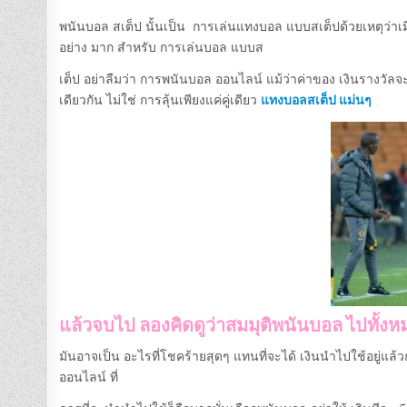
พนันบอล สเต็ป นั้นเป็น การเล่นแทงบอล แบบสเต็ปด้วยเหตุว่าเมื่
อย่าง มาก สำหรับ การเล่นบอล แบบส
เต็ป อย่าลืมว่า การพนันบอล ออนไลน์ แม้ว่าค่าของ เงินรางวัลจะเยอ
เดียวกัน ไม่ใช่ การลุ้นเพียงแค่คู่เดียว
แทงบอลสเต็ป แม่นๆ
แล้วจบไป ลองคิดดูว่าสมมุติพนันบอล ไปทั้งหมด
มันอาจเป็น อะไรที่โชคร้ายสุดๆ แทนที่จะได้ เงินนำไปใช้อยู่แ
ออนไลน์ ที่