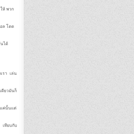
ให้ พวก
่บอล โดด
ันได้
วกเรา เล่น
ดียวมันก็
ค่นั้นแต่
า เทียบกับ