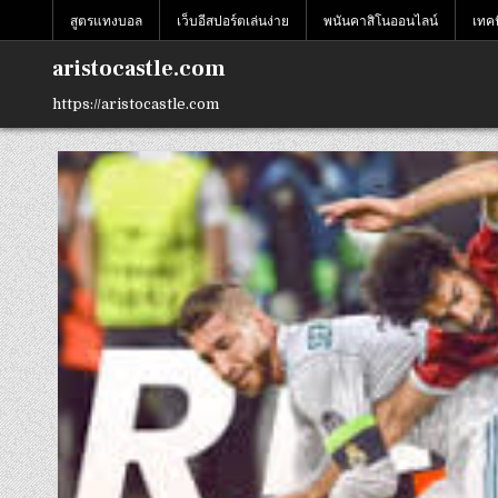
Skip
สูตรแทงบอล
เว็บอีสปอร์ตเล่นง่าย
พนันคาสิโนออนไลน์
เทค
to
content
aristocastle.com
https://aristocastle.com