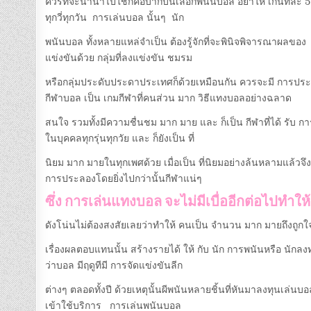
ควรที่จะนำนำไปใช้ก็คือบากบั่นเลือกพนันบอล อย่าให้ เกินทีละ 5 ค
ทุกวี่ทุกวัน การเล่นบอล นั้นๆ นัก
พนันบอล ทั้งหลายแหล่จำเป็น ต้องรู้จักที่จะพินิจพิจารณาผลของ ก
แข่งขันด้วย กลุ่มที่ลงแข่งขัน ชมรม
หรือกลุ่มประดับประดาประเทศก็ด้วยเหมือนกัน ควรจะมี การประมา
กีฬาบอล เป็น เกมกีฬาที่คนส่วน มาก วิธีแทงบอลอย่างฉลาด
สนใจ รวมทั้งมีความชื่นชม มาก มาย และ ก็เป็น กีฬาที่ได้ รับ กา
ในบุคคลทุกรุ่นทุกวัย และ ก็ยังเป็น ที่
นิยม มาก มายในทุกเพศด้วย เมื่อเป็น ที่นิยมอย่างล้นหลามแล้วจึ
การประลองโดยยิ่งไปกว่านั้นกีฬา
แน่ๆ
ซึ่ง การเล่นแทงบอล จะไม่มีเบื่ออีกต่อไป
ดังโน่นไม่ต้องสงสัยเลยว่าทำให้ คนเป็น จำนวน มาก มายถึงถูกใจ
เรื่องผลตอบแทนนั้น สร้างรายได้ ให้ กับ นัก การพนันหรือ นักลงทุ
ว่าบอล มีฤดูทีมี การจัดแข่งขันลีก
ต่างๆ ตลอดทั้งปี ด้วยเหตุนั้นผีพนันหลายชิ้นที่หันมาลงทุนเล่
เข้าใช้บริการ การเล่นพนันบอล