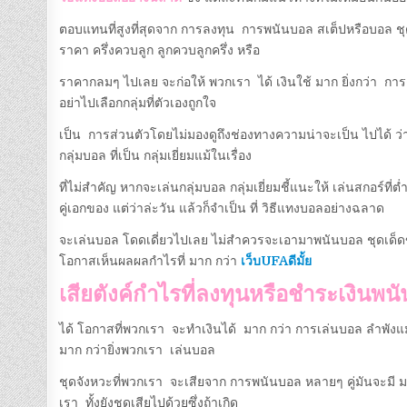
ตอบแทนที่สูงที่สุดจาก การลงทุน การพนันบอล สเต็ปหรือบอล ช
ราคา ครึ่งควบลูก ลูกควบลูกครึ่ง หรือ
ราคากลมๆ ไปเลย จะก่อให้ พวกเรา ได้ เงินใช้ มาก ยิ่งกว่า การดู
อย่าไปเลือกกลุ่มที่ตัวเองถูกใจ
เป็น การส่วนตัวโดยไม่มองดูถึงช่องทางความน่าจะเป็น ไปได้ ว่
กลุ่มบอล ที่เป็น กลุ่มเยี่ยมแม้ในเรื่อง
ที่ไม่สำคัญ หากจะเล่นกลุ่มบอล กลุ่มเยี่ยมชี้แนะให้ เล่นสกอร์ที่ต่ำ
คู่เอกของ แต่ว่าล่ะวัน แล้วก็จำเป็น ที่ วิธีแทงบอลอย่างฉลาด
จะเล่นบอล โดดเดี่ยวไปเลย ไม่สำควรจะเอามาพนันบอล ชุดเด็ดขาด
โอกาสเห็นผลผลกำไรที่ มาก กว่า
เว็บUFAดีมั้ย
เสียตังค์กำไรที่ลงทุนหรือชำระเงินพนั
ได้ โอกาสที่พวกเรา จะทำเงินได้ มาก กว่า การเล่นบอล ลำพังแม้
มาก กว่ายิ่งพวกเรา เล่นบอล
ชุดจังหวะที่พวกเรา จะเสียจาก การพนันบอล หลายๆ คู่มันจะมี มา
เรา ทั้งยังชุดเสียไปด้วยซึ่งถ้าเกิด