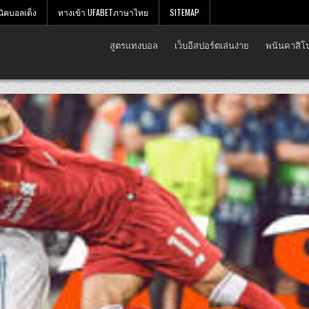
นิคบอลเต็ง
ทางเข้า UFABETภาษาไทย
SITEMAP
สูตรแทงบอล
เว็บอีสปอร์ตเล่นง่าย
พนันคาสิโ