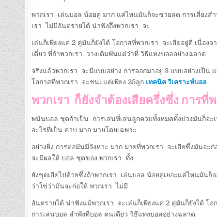
พวกเรา เล่นบอล น้อยคู่ มาก แค่ไหนมันก็จะช่วยลด การเสี่ยงส
เรา ไม่มีอันตรายได้ น่าฟังถึงพวกเรา จะ
เล่นก็เพียงแค่ 2 คู่มันก็ยังได้ โอกาสที่พวกเรา จะเสียอยู่ดี เน
เดี่ยว ที่ถ้าพวกเรา วางเดิมพันแต่ว่าที่ วิธีแทงบอลอย่างฉลาด
จริงแล้วพวกเรา จะมีแบบอย่าง การออกมาอยู่ 3 แบบอย่างเป็น แพ้
โอกาสที่พวกเรา จะชนะแค่เพียง 25ลูก
เทคนิค วิเคราะห์บอล
พวกเรา ก็ยังจำต้องเสียครึ่งซึ่ง การท
พนันบอล ชุดถ้าเป็น การเล่นที่เล่นลูกควบทั้งหมดทั้งปวงมันก็จะเป
อะไรที่เป็น ควบ มาก มายโดยเฉพาะ
อย่างยิ่ง การต่อมันมีจังหวะ มาก มายที่พวกเรา จะเสียซึ่งมันจะ
จะมีผลให้ บอล ชุดของ พวกเรา ทั้ง
ยังชุดเสียไปด้วยซึ่งถ้าพวกเรา เล่นบอล น้อยคู่เยอะแค่ไหนมันก
ว่าใช่ว่ามันจะก่อให้ พวกเรา ไม่มี
อันตรายได้ น่าฟังแม้พวกเรา จะเล่นก็เพียงแค่ 2 คู่มันก็ยังได้ 
การเล่นบอล ลำพังที่บอล คนเดียว วิธีแทงบอลอย่างฉลาด