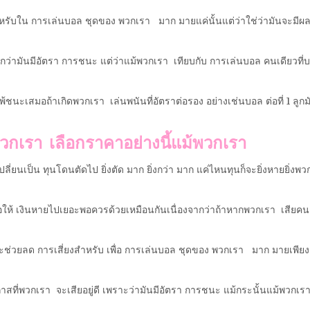
ำหรับใน การเล่นบอล ชุดของ พวกเรา มาก มายแค่นั้นแต่ว่าใช่ว่ามันจะมีผล
ื่องจากว่ามันมีอัตรา การชนะ แต่ว่าแม้พวกเรา เทียบกับ การเล่นบอล คนเดียวที
ชนะเสมอถ้าเกิดพวกเรา เล่นพนันที่อัตราต่อรอง อย่างเช่นบอล ต่อที่ 1 ลูกม
ี่พวกเรา เลือกราคาอย่างนี้แม้พวกเรา
ลี่ยนเป็น ทุนโดนตัดไป ยิ่งตัด มาก ยิ่งกว่า มาก แค่ไหนทุนก็จะยิ่งหายยิ่งพ
ก่อให้ เงินหายไปเยอะพอควรด้วยเหมือนกัน
เนื่องจากว่าถ้าหากพวกเรา เสียคนเ
็จะช่วยลด การเสี่ยงสำหรับ เพื่อ การเล่นบอล ชุดของ พวกเรา มาก มายเพียงแ
โอกาสที่พวกเรา จะเสียอยู่ดี เพราะว่ามันมีอัตรา การชนะ แม้กระนั้นแม้พวกเร