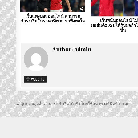
เว็บแทงบอลออนไลน์ สามารถ
เว็บพนันออนไลน์ ไม่
ชำระเงินในราคาที่พวกเราพึงพอใจ
เอเย่นต์2021 ได้รับผลกำไ
ขึ้น
Author:
admin
WEBSITE
เมนู
← สูตรเล่นสูงต่ำ สามารถทำเงินได้จริง โดยใช้แนวทางพินิจพิจารณา
นำทาง
เรื่อง