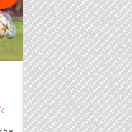
ัง
ด้ รับผล