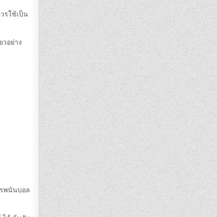
ควรใช้เป็น
ียวอย่าง
การพนันบอล