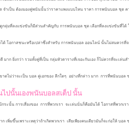
ุด จำเป็น ต้องมองคู่พนันนั้นว่าราคาแพงแบบไหน ราคา การพนันบอล ชุด ค
กลุ่มที่ลงแข่งขันก็มีส่วน
สำคัญกับ การพนันบอล ชุด เลือกที่ลงแข่งขันที่ไ
าได้ โอกาสชนะหรือเปล่าซึ่งสำหรับ การพนันบอล ออนไลน์ นั้นไม่สมควรที่จ
ดี มาก ยิ่งกว่า รวมทั้งคู่ที่เป็น กลุ่มหัวตารางที่เจอะกันเอง ก็ไม่ควรที่จะเล่
ไม่ว่าจะเป็น บอล คู่เอกของ ลีกใดๆ อย่างที่กล่าว มาก การที่พนันบอล ชุ
นไปนั้นเองพนันบอลสเต็ป นั้น
กระนั้น การเสี่ยง
ของ การที่พวกเรา จะเล่นนั่นก็คือมันได้ โอกาสที่พวกเร
ก เพิ่มขึ้นเพราะเหตุว่าถ้าเกิดพวกเรา เสียเพียงคนเดียวมันก็จะก่อให้ บอล