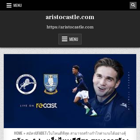
Skip
MENU
to
content
aristocastle.com
https://aristocastle.com
MENU
HOME
»
สมัครUFABETเว็บไหนดีทีสุด สามารถสร้างกำไรค่าแรงได้อย่างคุ้