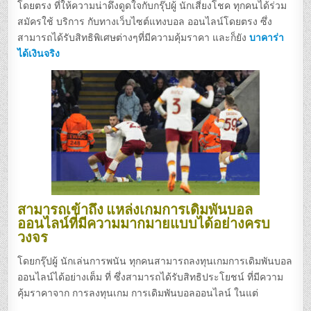
โดยตรง ที่ให้ความน่าดึงดูดใจกับกรุ๊ปผู้ นักเสี่ยงโชค ทุกคนได้ร่วม
สมัครใช้ บริการ กับทางเว็บไซต์แทงบอล ออนไลน์โดยตรง ซึ่ง
สามารถได้รับสิทธิพิเศษต่างๆที่มีความคุ้มราคา และก็ยัง
บาคาร่า
ได้เงินจริง
สามารถเข้าถึง แหล่งเกมการเดิมพันบอล
ออนไลน์ที่มีความมากมายแบบได้อย่างครบ
วงจร
โดยกรุ๊ปผู้ นักเล่นการพนัน ทุกคนสามารถลงทุนเกมการเดิมพันบอล
ออนไลน์ได้อย่างเต็ม ที่ ซึ่งสามารถได้รับสิทธิประโยชน์ ที่มีความ
คุ้มราคาจาก การลงทุนเกม การเดิมพันบอลออนไลน์ ในแต่