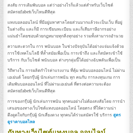
สงสัย การเดิมพันบอล แต่ว่าอย่างไรก็แล้วแต่สำหรับเว็บไซต์
สมัครufabetเว็บไหนดีทีสุด
แทงบอลออนไลน์ ที่มีอยู่มหาศาลโดยส่วนมากแล้วจะเป็นเว็บ ที่อยู่
ในต่างถิ่น และก็มี การเขียนทะเบียน และก็เสียภาษีอากรอย่าง
แม่นยำโดยชอบด้วยกฎหมายทุกสิ่งทุกอย่าง รวมทั้งสามารถอำนวย
ความสะดวกใน การ พนันบอล ในช่วงปัจจุบันได้อย่างแจ่มแจ้งด้วย
การใช้เทคโนโลยี ที่ล้ำสมัยเพื่อเป็น การเข้าถึง และก็สมัครเข้าใช้
บริการ กับเว็บไซต์ พนันบอล ต่างๆกลุ่มนี้ได้อย่างฉับพลันเพื่อเป็น
วิถีทางใน การผลิตกำไรค่าแรงงาน ที่คุ้ม พนันบอลออนไลน์ ไม่ผ่าน
เอเย่นต์ โดยกรุ๊ปผู้ นักเล่นการพนัน ทุก คนกับ การลงทุนเกม การ
เดิมพันบอลออนไลน์ ที่ไม่ผ่านเอเย่นต์ ที่ตรงต่อความจะต้อง
สมัครufabetเว็บไหนดีทีสุด
การของกรุ๊ปผู้ นักเล่นการพนัน ทุกคนอย่างไม่ต้องสงสัยโดย การนำ
เสนอของทางเว็บไซต์แทงบอลออนไลน์ โดยตรง ที่ให้ความน่า
ดึงดูดใจกับกรุ๊ปผู้ นักเสี่ยงดวง ทุกคนได้ร่วมสมัครใช้ บริการ
สูตร
ดูราคาบอลไหล
กับทางเว็บไซต์แทงบอล ออนไลน์