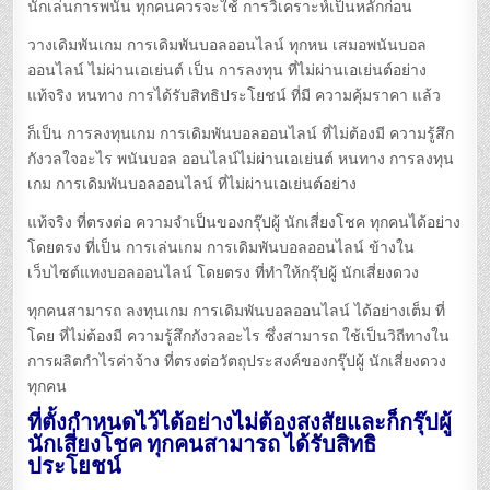
นักเล่นการพนัน ทุกคนควรจะใช้ การวิเคราะห์เป็นหลักก่อน
วางเดิมพันเกม การเดิมพันบอลออนไลน์ ทุกหน เสมอพนันบอล
ออนไลน์ ไม่ผ่านเอเย่นต์ เป็น การลงทุน ที่ไม่ผ่านเอเย่นต์อย่าง
แท้จริง หนทาง การได้รับสิทธิประโยชน์ ที่มี ความคุ้มราคา แล้ว
ก็เป็น การลงทุนเกม การเดิมพันบอลออนไลน์ ที่ไม่ต้องมี ความรู้สึก
กังวลใจอะไร พนันบอล ออนไลน์ไม่ผ่านเอเย่นต์ หนทาง การลงทุน
เกม การเดิมพันบอลออนไลน์ ที่ไม่ผ่านเอเย่นต์อย่าง
แท้จริง ที่ตรงต่อ ความจำเป็นของกรุ๊ปผู้ นักเสี่ยงโชค ทุกคนได้อย่าง
โดยตรง ที่เป็น การเล่นเกม การเดิมพันบอลออนไลน์ ข้างใน
เว็บไซต์แทงบอลออนไลน์ โดยตรง ที่ทำให้กรุ๊ปผู้ นักเสี่ยงดวง
ทุกคนสามารถ ลงทุนเกม การเดิมพันบอลออนไลน์ ได้อย่างเต็ม ที่
โดย ที่ไม่ต้องมี ความรู้สึกกังวลอะไร ซึ่งสามารถ ใช้เป็นวิถีทางใน
การผลิตกำไรค่าจ้าง ที่ตรงต่อวัตถุประสงค์ของกรุ๊ปผู้ นักเสี่ยงดวง
ทุกคน
ที่ตั้งกำหนดไว้ได้อย่างไม่ต้องสงสัยและก็กรุ๊ปผู้
นักเสี่ยงโชค ทุกคนสามารถ ได้รับสิทธิ
ประโยชน์