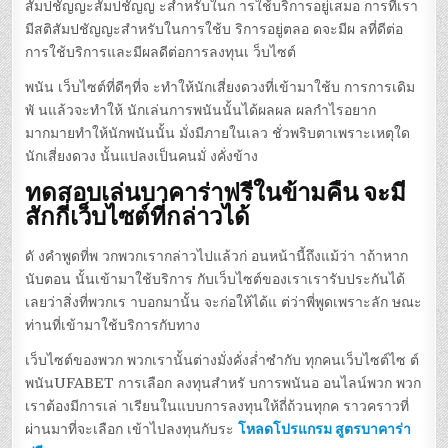
สัมปชัญญะสัมปชัญญ ะสำหรับในก ารใช้บริการอยู่เสมอ การที่เรา
มีสติสัมปชัญญะสำหรับในการใช้บ ริการอยู่ตลอ ดจะมีผ ลที่ดีต่อ
การใช้บริการและมีผลดีต่อการลงทุนเ ว็บไซต์
พนัน เว็บไซต์ที่ดีๆที่จ ะทำให้นักเสี่ยงดวงที่เข้ามาใช้บ การการเดิม
พั นแล้วจะทำให้ นักเล่นการพนันนั้นได้ผลผล ผลกำไรอยาก
มากมายทำให้นักพนันนั้น มั่งมีภายในเลว ชั่วพริบตาเพราะเหตุใด
นักเสี่ยงดวง นั้นแปลงเป็นคนมั่ งคั่งข้าง
ทดสอบเล่นบาคาร่าฟรีในข้ามคืน จะมี
สักกี่เว็บไซต์ที่กล่าวได้
ดั งคำพูดที่พ วกพวกเรากล่าวไปแล้วก่ อนหน้านี้ถึงแม้ว่า าถ้าหาก
นับตอน นั้นเข้ามาใช้บริการ กับเว็บไซต์ของเราเรารับประกันได้
เลยว่าสิ่งที่พวกเร าบอกมานั้น จะก่อให้ได้แ ต่ว่าพี่พูดเพราะลัก ษณะ
ท่านที่เข้ามาใช้บริการกับทาง
เว็บไซต์ของพวก พวกเรานั้นต่างมั่งคั่งล่ำซำกับ ทุกคนเว็บไซต์ไซ ต์
พนันUFABET การเลือก ลงทุนสำหรั บการพนันอ อนไลน์พวก พวก
เราต้องมีการเล่ าเรียนในแบบการลงทุนให้ถี่ถ้วนทุกค ราวคราวที่
ผ่านมาที่จะเลือก เข้าไปลงทุนกับระ
โหลดโปรแกรม สูตรบาคาร่า