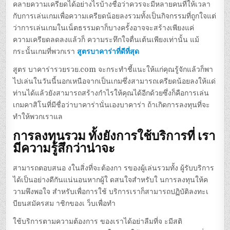
คลายความเครียดได้อย่างไรบ้างชื่อว่าควรจะมีหลายคนที่ให้เวลา
กับการเล่นเกมเพื่อความเครียดน้อยลงรวมทั้งเป็นกิจกรรมที่ถูกใจแต่
ว่าการเล่นเกมในเน็ตธรรมดาก็บางครั้งอาจจะสร้างเพียงแค่
ความเครียดลดลงแล้วก็ ความระทึกใจตื่นเต้นเพียงเท่านั้น แม้
กระนั้นเกมที่พวกเรา
สูตรบาคาร่าที่ดีที่สุด
สูตร บาคาร่ารวยรวย.com จะกระทำชี้แนะให้แก่คุณรู้จักแล้วก็พา
ไปเล่นในวันนี้นอกเหนือจากเป็นเกมซึ่งสามารถเครียดน้อยลงให้แด่
ท่านได้แล้วยังสามารถสร้างกำไรให้คุณได้อีกด้วยซึ่งก็คือการเล่น
เกมคาสิโนที่มีชื่อว่าบาคาร่านั่นเองบาคาร่า ถ้าเกิดการลงทุนที่จะ
ทำให้พวกเราแล
การลงทุนรวม ทั้งยังการใช้บริการที่ เรา
มีความรู้สึกว่าน่าจะ
สามารถตอบสนอ งในสิ่งที่จะต้องกา รของผู้เล่นรวมทั้ง ผู้รับบริการ
ได้เป็นอย่างดีกันแน่นอนหากผู้ใ ดสนใจสำหรับใ นการลงทุนให้ค
วามพึงพอใจ สำหรับเพื่อการใช้ บริการเราก็สามารถปฏิบัติลงทะเ
บียนสมัครสม าชิกของเ ว็บเพื่อทำ
ใช้บริการตามความต้องการ ของเราได้อย่าลืมที่จ ะมีสติ