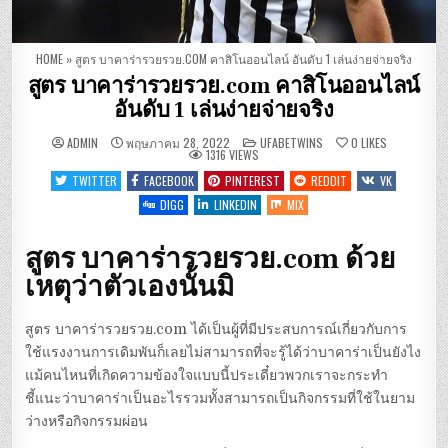
HOME
»
สูตร บาคาร่ารวยรวย.COM คาสิโนออนไลน์ อันดับ 1 เล่นง่ายจ่ายจริง
สูตร บาคาร่ารวยรวย.com คาสิโนออนไลน์
อันดับ 1 เล่นง่ายจ่ายจริง
POSTED
ADMIN
พฤษภาคม 28, 2022
UFABETWINS
0
LIKES
IN
1316
VIEWS
TWITTER
FACEBOOK
PINTEREST
REDDIT
VK
DIGG
LINKEDIN
MIX
สูตร บาคาร่ารวยรวย.com ด้วย
เหตุว่าตัวเองนั้นมิ
สูตร บาคาร่ารวยรวย.com ได้เป็นผู้ที่มีประสบการณ์เกี่ยวกับการ
ใช้แรงงานการเดิมพันก็เลยไม่สามารถที่จะรู้ได้ว่าบาคาร่าเป็นยังไง
แม้คนไหนที่เกิดความข้องใจแบบนี้ประเดี๋ยวพวกเราจะกระทำ
ชี้แนะว่าบาคาร่าเป็นอะไรรวมทั้งสามารถเป็นกิจกรรมที่ใช้ในยาม
ว่างหรือกิจกรรมผ่อน