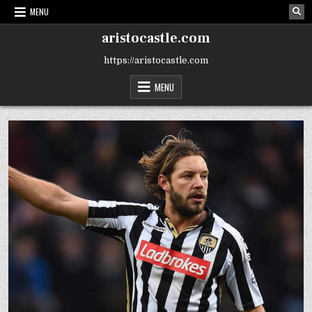
Skip
MENU
to
content
aristocastle.com
https://aristocastle.com
MENU