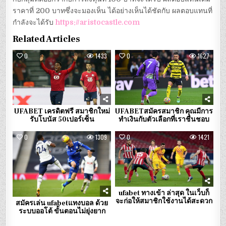
ราคาที่ 200 บาทซึ่งจะมองเห็น ได้อย่างเห็นได้ชัดกับ ผลตอบแทนที่
กำลังจะได้รับ
https://aristocastle.com
Related Articles
0
1433
0
1627
UFABETสมัครสมาชิก คุณมีการ
UFABET เครดิตฟรี สมาชิกใหม่
ทำเงินกับตัวเลือกที่เราชื่นชอบ
รับโบนัส 50เปอร์เซ็น
0
1309
0
1421
ufabet ทางเข้า ล่าสุด ในเว็บก็
จะก่อให้สมาชิกใช้งานได้สะดวก
สมัครเล่น ufabetแทงบอล ด้วย
ระบบออโต้ ขั้นตอนไม่ยุ่งยาก