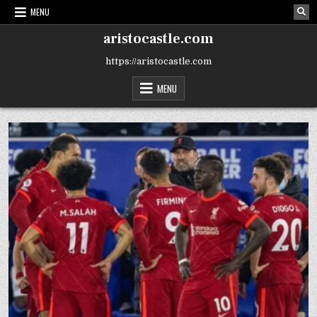
Skip
MENU
to
content
aristocastle.com
https://aristocastle.com
MENU