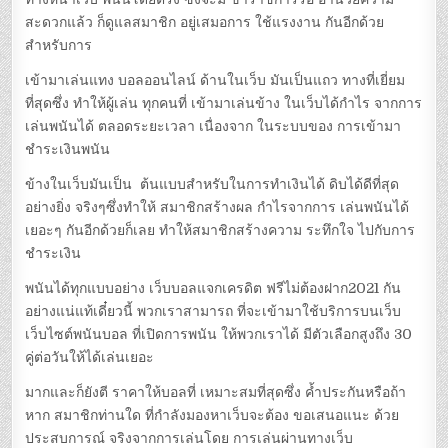
สะดวกแล้ว ก็ดูแลสมาชิก อยู่เสมอการ ใช้แรงงาน กันอีกด้วย
สำหรับการ
เข้ามาเล่นแทง บอลออนไลน์ ด้านในเว็บ มันเป็นแถว ทางที่เยี่ยม
ที่สุดซึ่ง ทำให้ผู้เล่น ทุกคนที่ เข้ามาเล่นข้าง ในเว็บได้กำไร จากการ
เล่นพนันได้ ตลอดระยะเวลา เนื่องจาก ในระบบของ การเข้ามา
ชำระเงินพนัน
ข้างในเว็บมันเป็น ต้นแบบสำหรับในการทำเงินได้ ดิบได้ดีที่สุด
อย่างยิ่ง จริงๆซึ่งทำให้ สมาชิกสร้างผล กำไรจากการ เล่นพนันได้
เยอะๆ กันอีกด้วยก็เลย ทำให้สมาชิกสร้างความ ระทึกใจ ไปกับการ
ชำระเงิน
พนันได้ทุกแบบอย่าง เว็บบอลแจกเครดิต ฟรีไม่ต้องฝาก2021 กัน
อย่างแน่แท้เดี๋ยวนี้ พวกเราสามารถ ที่จะเข้ามาใช้บริการบนเว็บ
เว็บไซต์พนันบอล ที่เปิดการพนัน ให้พวกเราได้ มีตัวเลือกสูงถึง 30
คู่ต่อวันให้ได้เล่นเยอะ
มากและก็ยังตี ราคาให้บอลที่ เหมาะสมที่สุดซึ่ง ค้ำประกันหรือถ้า
หาก สมาชิกท่านใด ที่กำลังมองหาเว็บจะต้อง ขอเสนอแนะ ด้วย
ประสบการณ์ จริงจากการเล่นโดย การเล่นผ่านทางเว็บ