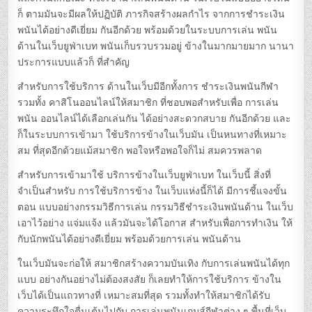
ก็ ตามมันจะมีผลให้ปฏิบัติ ภารกิจสร้างผลกำไร จากการชำระเงิน
พนันได้อย่างดีเยี่ยม กันอีกด้วย พร้อมด้วยในระบบการเล่น พนัน
ด้านในเว็บยูฟ่าเบท พนันเก็บรวบรวมอยู่ ข้างในมากมายมาก นานา
ประการแบบแล้วก็ ที่สำคัญ
สำหรับการใช้บริการ ด้านในเว็บมีอีกทั้งการ ชำระเงินพนันกีฬา
รวมทั้ง คาสิโนออนไลน์ให้สมาชิก ที่ชอบพอสำหรับเพื่อ การเล่น
พนัน ออนไลน์ได้เลือกเล่นกัน ได้อย่างสะดวกสบาย กันอีกด้วย และ
ก็ในระบบการเข้ามา ใช้บริการข้างในเว็บมัน เป็นหนทางที่เหมาะ
สม ที่สุดอีกด้วยแม้สมาชิก พอใจหรือพอใจก็ไม่ สมควรพลาด
สำหรับการเข้ามาใช้ บริการข้างในเว็บยูฟ่าเบท ในเว็บนี้ สิ่งที่
จำเป็นสำหรับ การใช้บริการข้าง ในเว็บแห่งนี้ก็ได้ มีการชี้แจงขั้น
ตอน แบบอย่างกรรมวิธีการเล่น กรรมวิธีชำระเงินพนันด้าน ในเว็บ
เอาไว้อย่าง แจ่มแจ้ง แล้วมันจะได้โอกาส สำหรับเพื่อการทำเงิน ให้
กับนักพนันได้อย่างดีเยี่ยม พร้อมด้วยการเล่น พนันด้าน
ในเว็บมันจะก่อให้ สมาชิกสร้างความบันเทิง กับการเล่นพนันได้ทุก
แบบ อย่างกันอย่างไม่ต้องสงสัย ก็เลยทำให้การใช้บริการ ข้างใน
เว็บได้เป็นแถวทางที่ เหมาะสมที่สุด รวมทั้งทำให้สมาชิกได้รับ
ความระทึกใจตื่นเต้นไปกับ การเล่นพนันเกมส์กีฬาต่าง ๆ พื้นที่เว็บ