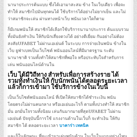
นานาประการต้นแบบ ซึ่งได้เอามาสะสม ข้าง ในเว็บเดียว เพื่อจะ
ทำให้ สมาชิกไปมันทุกคนได้ ใช้บริการได้อย่างไม่ยากเย็น และไม่
ว่าสมาชิกจะเล่น ผ่านทางหน้าเว็บ พนันเวลาใดก็ตาม
ก็มีเกมพนันให้ สมาชิกได้เลือกใช้บริการนานาประการ ต้นแบบรวม
ทั้งมันยังทำเงิน ให้กับนักเสี่ยงดวงได้ อย่างดีเยี่ยม กันอย่างไม่ต้อง
สงสัยUFABET ไม่ผ่านเอเย่นต์ ในระบบ การจ่ายเงินพนัน ข้างใน
เว็บ ยูฟ่าเบทเป็นเว็บไซต์ พนันออนไลน์ที่มีมาตรฐาน ระดับ
นานาชาติ รวมทั้งทำให้สมาชิกที่พอใจ หรือประทับใจสำหรับการ
เล่น พนันออนไลน์ด้านใน
เว็บ ได้มีวิถีทาง สำหรับเพื่อการสร้างราย ได้
รวมทั้งทำเงินให้ กับนักพนันได้ตลอดระยะเวลา
แล้วก็การเข้ามา ใช้บริการข้างในเว็บนี้
เป็นเว็บไซต์พนันออนไลน์ ที่เปิดให้สมาชิกได้ชำระเงิน พนัน
โดยตรงไม่ผ่านคนกลาง หรือเอเย่นอะไรก็ ตามทั้งปวงทำให้ สมาชิก
มั่น อกมั่นใจรวมทั้งนิยม เล่นกันมากมายที่สุดUFABET ไม่ผ่าน
เอเย่นต์ ปัจจุบันนี้การใช้ แรงงานด้านในเว็บก็ จะทำเงิน ให้กับ
สมาชิก ได้ ตลอดระยะเวลา
บาคาร่า เทคนิค
และก็ในลักษณะ ที่จะเข้ามาเล่นพนันด้าน ในเว็บในแบบอย่างไหน