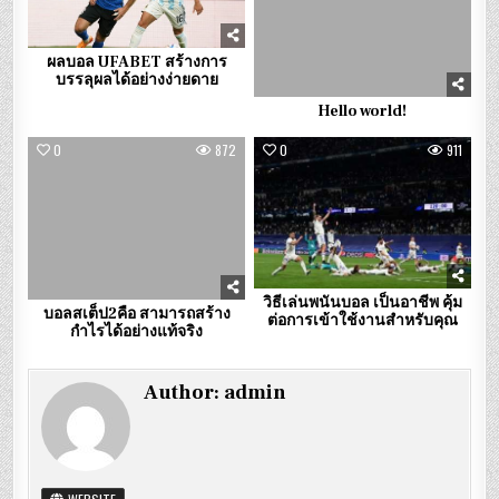
ผลบอล UFABET สร้างการ
บรรลุผลได้อย่างง่ายดาย
Hello world!
0
872
0
911
วิธีเล่นพนันบอล เป็นอาชีพ คุ้ม
บอลสเต็ป2คือ สามารถสร้าง
ต่อการเข้าใช้งานสำหรับคุณ
กำไรได้อย่างแท้จริง
Author:
admin