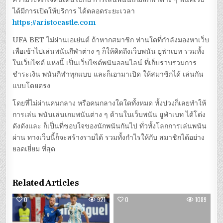
ได้มีการเปิดให้บริการ ได้ตลอดระยะเวลา
https://aristocastle.com
UFA BET ไม่ผ่านเอเย่นต์ ถ้าหากสมาชิก ท่านใดที่กำลังมองหาเว็บ
เพื่อเข้าไปเล่นพนันกีฬาต่าง ๆ ก็ให้คิดถึงเว็บพนัน ยูฟ่าเบท รวมทั้ง
ในเว็บไซต์ แห่งนี้ เป็นเว็บไซต์พนันออนไลน์ ที่เก็บรวบรวมการ
ชำระเงิน พนันกีฬาทุกแบบ และก็เอามาเปิด ให้สมาชิกได้ เล่นกัน
แบบโดยตรง
โดยที่ไม่ผ่านคนกลาง หรือคนกลางใดใดทั้งหมด ทั้งปวงก็เลยทำให้
การเล่น พนันเล่นเกมพนันต่าง ๆ ด้านในเว็บพนัน ยูฟ่าเบท ได้โด่ง
ดังดังและ ก็เป็นที่ชอบใจของนักพนันกันไป ทั่วทั้งโลกการเล่นพนัน
ผ่าน ทางเว็บนี้ก็จะสร้างรายได้ รวมทั้งกำไรให้กับ สมาชิกได้อย่าง
ยอดเยี่ยม ที่สุด
Related Articles
0
921
0
1089