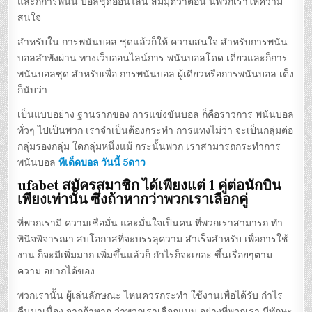
และก็การพนัน บอลชุดออนไลน์ สมมุติว่าตอน นี้พวกเราให้ความ
สนใจ
สำหรับใน การพนันบอล ชุดแล้วก็ให้ ความสนใจ สำหรับการพนัน
บอลลำพังผ่าน ทางเว็บออนไลน์การ พนันบอลโดด เดี่ยวและก็การ
พนันบอลชุด สำหรับเพื่อ การพนันบอล ผู้เดียวหรือการพนันบอล เต็ง
ก็นับว่า
เป็นแบบอย่าง ฐานรากของ การแข่งขันบอล ก็คือราวการ พนันบอล
ทั่วๆ ไปเป็นพวก เราจำเป็นต้องกระทำ การแทงไม่ว่า จะเป็นกลุ่มต่อ
กลุ่มรองกลุ่ม ใดกลุ่มหนึ่งแม้ กระนั้นพวก เราสามารถกระทำการ
พนันบอล
ทีเด็ดบอล วันนี้ 5ดาว
ufabet สมัครสมาชิก ได้เพียงแต่ 1 คู่ต่อนักบิน
เพียงเท่านั้น ซึ่งถ้าหากว่าพวกเราเลือกคู่
ที่พวกเรามี ความเชื่อมั่น และมั่นใจเป็นคน ที่พวกเราสามารถ ทำ
พินิจพิจารณา สบโอกาสที่จะบรรลุความ สำเร็จสำหรับ เพื่อการใช้
งาน ก็จะมีเพิ่มมาก เพิ่มขึ้นแล้วก็ กำไรก็จะเยอะ ขึ้นเรื่อยๆตาม
ความ อยากได้ของ
พวกเรานั้น ผู้เล่นลักษณะ ไหนควรกระทำ ใช้งานเพื่อได้รับ กำไร
คืนมาเนื่อง จากถ้าหาก ว่าพวกเราเลือกแบบ อย่างที่พวกเรา มีทักษะ