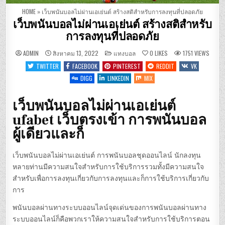
HOME
»
เว็บพนันบอลไม่ผ่านเอเย่นต์ สร้างสติสำหรับการลงทุนที่ปลอดภัย
เว็บพนันบอลไม่ผ่านเอเย่นต์ สร้างสติสำหรับ
การลงทุนที่ปลอดภัย
POSTED
ADMIN
สิงหาคม 13, 2022
แทงบอล
0
LIKES
1751
VIEWS
IN
TWITTER
FACEBOOK
PINTEREST
REDDIT
VK
DIGG
LINKEDIN
MIX
เว็บพนันบอลไม่ผ่านเอเย่นต์
ufabet เว็บตรงเข้า การพนันบอล
ผู้เดียวและก็
เว็บพนันบอลไม่ผ่านเอเย่นต์ การพนันบอลชุดออนไลน์ นักลงทุน
หลายท่านมีความสนใจสำหรับการใช้บริการรวมทั้งมีความสนใจ
สำหรับเพื่อการลงทุนเกี่ยวกับการลงทุนและก็การใช้บริการเกี่ยวกับ
การ
พนันบอลผ่านทางระบบออนไลน์จุดเด่นของการพนันบอลผ่านทาง
ระบบออนไลน์ก็คือพวกเราให้ความสนใจสำหรับการใช้บริการตอน