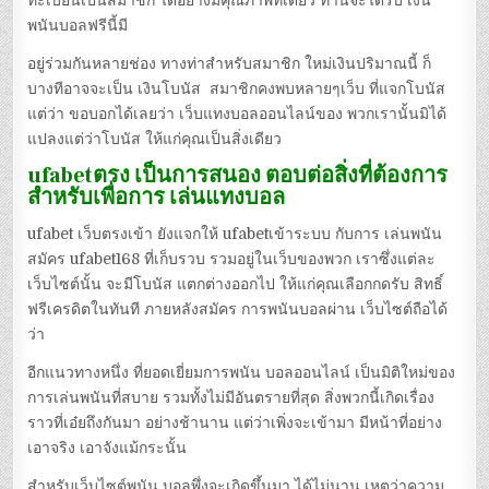
พนันบอลฟรีนี้มี
อยู่ร่วมกันหลายช่อง ทางท่าสำหรับสมาชิก ใหม่เงินปริมาณนี้ ก็
บางทีอาจจะเป็น เงินโบนัส สมาชิกคงพบหลายๆเว็บ ที่แจกโบนัส
แต่ว่า ขอบอกได้เลยว่า เว็บแทงบอลออนไลน์ของ พวกเรานั้นมิได้
แปลงแต่ว่าโบนัส ให้แก่คุณเป็นสิ่งเดียว
ufabetตรง เป็นการสนอง ตอบต่อสิ่งที่ต้องการ
สำหรับเพื่อการ เล่นแทงบอล
ufabet เว็บตรงเข้า ยังแจกให้ ufabetเข้าระบบ กับการ เล่นพนัน
สมัคร ufabet168 ที่เก็บรวบ รวมอยู่ในเว็บของพวก เราซึ่งแต่ละ
เว็บไซต์นั้น จะมีโบนัส แตกต่างออกไป ให้แก่คุณเลือกกดรับ สิทธิ์
ฟรีเครดิตในทันที ภายหลังสมัคร การพนันบอลผ่าน เว็บไซต์ถือได้
ว่า
อีกแนวทางหนึ่ง ที่ยอดเยี่ยมการพนัน บอลออนไลน์ เป็นมิติใหม่ของ
การเล่นพนันที่สบาย รวมทั้งไม่มีอันตรายที่สุด สิ่งพวกนี้เกิดเรื่อง
ราวที่เอ๋ยถึงกันมา อย่างช้านาน แต่ว่าเพิ่งจะเข้ามา มีหน้าที่อย่าง
เอาจริง เอาจังแม้กระนั้น
สำหรับเว็บไซต์พนัน บอลพึ่งจะเกิดขึ้นมา ได้ไม่นาน เหตุว่าความ