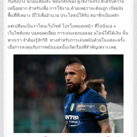
กันทั้งปวง นี้เป็นเสียงสะ ท้อนกลับของ ผู้ใช้งานจริง ที่ได้รับความ
เหนื่อยยาก สำหรับเพื่อ การใช้งาน ด้วยเหตุว่าจะต้องถูก เบียดบัง
พื้นที่ที่เหมาะ มีไว้เพื่ออำนวย ประโยชน์ให้กับ สมาชิกเป็นหลัก
แต่เปลี่ยนเป็นว่าโดนเว็บไซต์ โปรโมทแย่งหน้า ที่ไปนั่นเอ ง
เว็บไซต์แทง บอลยอดเยี่ยม การเล่นแทงบอลออ นไลน์ให้ได้เงิน นั้น
พวกเรา จำต้องรู้จักวิถี ทางสำหรับการเล่นพนันด้วยในแต่ละครั้ง
เมื่อการลงทุนกับการพนันบอลนั้นเกิดเรื่องที่สำคัญเพราะเหตุ