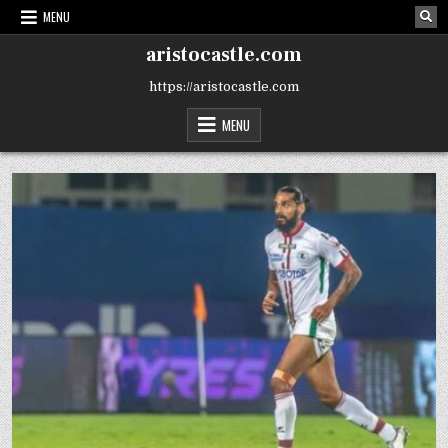
Skip
MENU
to
content
aristocastle.com
https://aristocastle.com
MENU