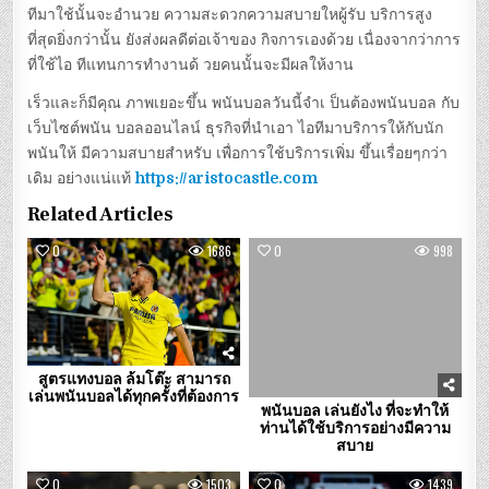
ทีมาใช้นั้นจะอำนวย ความสะดวกความสบายใหผู้รับ บริการสูง
ที่สุดยิ่งกว่านั้น ยังส่งผลดีต่อเจ้าของ กิจการเองด้วย เนื่องจากว่าการ
ที่ใช้ไอ ทีแทนการทำงานด้ วยคนนั้นจะมีผลให้งาน
เร็วและก็มีคุณ ภาพเยอะขึ้น พนันบอลวันนี้จำเ ป็นต้องพนันบอล กับ
เว็บไซต์พนัน บอลออนไลน์ ธุรกิจที่นำเอา ไอทีมาบริการให้กับนัก
พนันให้ มีความสบายสำหรับ เพื่อการใช้บริการเพิ่ม ขึ้นเรื่อยๆกว่า
เดิม อย่างแน่แท้
https://aristocastle.com
Related Articles
0
1686
0
998
สูตรแทงบอล ล้มโต๊ะ สามารถ
เล่นพนันบอลได้ทุกครั้งที่ต้องการ
พนันบอล เล่นยังไง ที่จะทำให้
ท่านได้ใช้บริการอย่างมีความ
สบาย
0
1503
0
1439