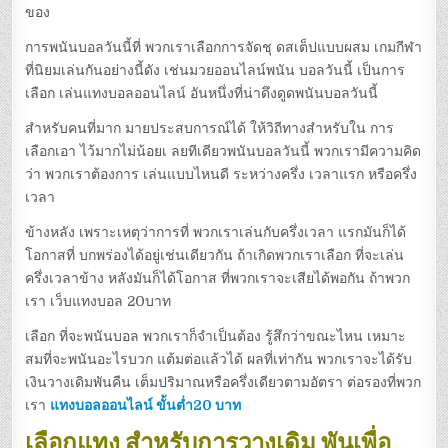
ของ
การพนันบอลวันนี้ที่ พวกเราเลือกการจัดชุ ดสเต็ปแบบผสม เกมกีฬา
ที่นิยมเล่นกันอย่างนี้ดัง เช่นมวยออนไลน์พนัน บอลวันนี้ เป็นการ
เลือก เล่นแทงบอลออนไลน์ อันหนึ่งที่น่าดึงดูดพนันบอลวันนี้
สำหรับคนที่มาก มายประสบการณ์ได้ ให้วิถีทางสำหรับใน การ
เลือกเอา ไว้มากไม่น้อยเ ลยทีเดียวพนันบอลวันนี้ พวกเรามีความคิด
ว่า พวกเราต้องการ เล่นแบบไหนดี ระหว่างครึ่ง เวลาแรก หรือครึ่ง
เวลา
ข้างหลัง เพราะเหตุว่าการที่ พวกเราเล่นกับครึ่งเวลา แรกมันก็ได้
โอกาสที่ บกพร่องได้อยู่เช่นเดียวกัน ถ้าเกิดพวกเราเลือก ที่จะเล่น
ครึ่งเวลาข้าง หลังมันก็ได้โอกาส ที่พวกเราจะเสียได้พอกัน ถ้าพวก
เรา เว็บแทงบอล 20บาท
เลือก ที่จะพนันบอล พวกเราก็จำเป็นต้อง รู้สึกว่าขณะไหน เหมาะ
สมที่จะพนันอะไรบวก แต้มต่อแล้วได้ ผลที่เท่ากัน พวกเราจะได้รับ
เงินวางเดิมพันคืน เต็มปริมาณหรือครึ่งเดียวตามอัตรา ต่อรองที่พวก
เรา
แทงบอลออนไลน์ ขั้นต่ำ20 บาท
เลือกแทง สำหรับการวางเดิม พันเพื่อ