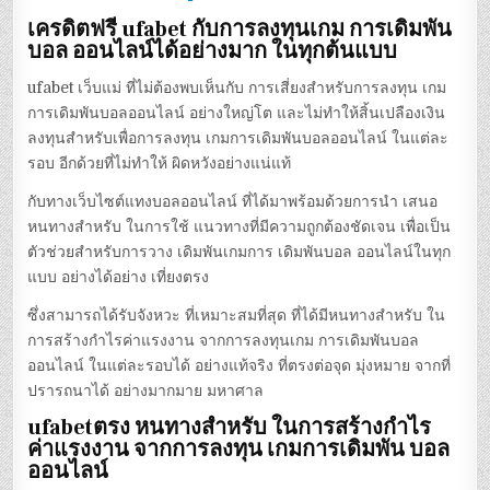
เครดิตฟรี ufabet กับการลงทุนเกม การเดิมพัน
บอล ออนไลน์ได้อย่างมาก ในทุกต้นแบบ
ufabet เว็บแม่ ที่ไม่ต้องพบเห็นกับ การเสี่ยงสำหรับการลงทุน เกม
การเดิมพันบอลออนไลน์ อย่างใหญ่โต และไม่ทำให้สิ้นเปลืองเงิน
ลงทุนสำหรับเพื่อการลงทุน เกมการเดิมพันบอลออนไลน์ ในแต่ละ
รอบ อีกด้วยที่ไม่ทำให้ ผิดหวังอย่างแน่แท้
กับทางเว็บไซต์แทงบอลออนไลน์ ที่ได้มาพร้อมด้วยการนำ เสนอ
หนทางสำหรับ ในการใช้ แนวทางที่มีความถูกต้องชัดเจน เพื่อเป็น
ตัวช่วยสำหรับการวาง เดิมพันเกมการ เดิมพันบอล ออนไลน์ในทุก
แบบ อย่างได้อย่าง เที่ยงตรง
ซึ่งสามารถได้รับจังหวะ ที่เหมาะสมที่สุด ที่ได้มีหนทางสำหรับ ใน
การสร้างกำไรค่าแรงงาน จากการลงทุนเกม การเดิมพันบอล
ออนไลน์ ในแต่ละรอบได้ อย่างแท้จริง ที่ตรงต่อจุด มุ่งหมาย จากที่
ปรารถนาได้ อย่างมากมาย มหาศาล
ufabetตรง หนทางสำหรับ ในการสร้างกำไร
ค่าแรงงาน จากการลงทุน เกมการเดิมพัน บอล
ออนไลน์