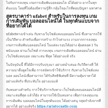
ไปกับการลงทุน เกมการเดิมพันบอลออนไล น์ได้อย่าง มากในทุก
ต้นแบบ โดยที่ไม่ต้องมีความรู้สึก กลุ้มใจอะไรที่ตอบปัญหา มหาศาล
สูตรบาคาร่า ufabet สำหรับในการลงทุน เกม
การเดิมพัน บอลออนไลน์ได้ ในทุกต้นแบบจาก
ที่อยากได้ได้
ufabetทางเข้าเล่น กับทางเว็บไซต์แทงบอลออนไลน์ ซึ่งสามารถใช้
เป็นวิถีทาง สำหรับเพื่อการสร้าง กำไรค่าแรง งานจากการลงทุน
เกมการเดิมพันบอลออนไลน์ ในแต่ละรอบได้อย่าง คุ้มตลอด 1 วัน
พนันบอล ผ่านเว็บไซต์ การลงทุน เกมการเดิมพันบอลออนไลน์ ผ่าน
เว็บไซต์แทงบอล เหมาะสม ที่สุด ได้อย่างแท้ จริง
ในปัจจุบันนี้ ที่ได้มีการปรับปรุงมา อย่างสม่ำเสมอ กับวิถีทางที่ ให้
ความน่าดึงดูดใจเพื่อ การสมัครเข้าใช้บริการ กับทางเว็บไซต์แทง
บอล ออนไลน์เพื่อสามารถ ได้รับสิทธิพิเศษที่ มีความคุ้มราคาได้
อย่างแท้จริง ที่ประทับใจ อย่างแน่แท้
กับหนทางสำหรับ การใช้บริการกับทาง เว็บไซต์แทงบอลออนไลน์ที่
เหมาะสมที่สุด แล้วก็ยัง สามารถใช้เป็นหนทาง เพื่อการลงทุนเกม
การเดิมพัน บอลออนไลน์ในทุกต้นแบบ ได้อย่างสนุ กสุดกำลังจากที่
อยากได้ อย่างแท้จริง
https://aristocastle.com