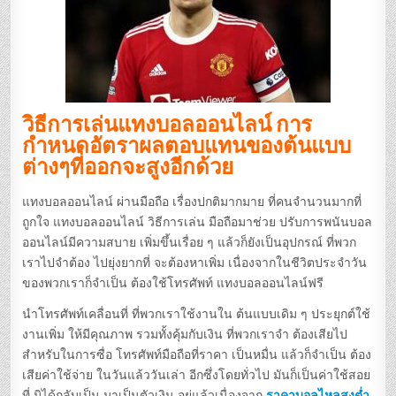
วิธีการเล่นแทงบอลออนไลน์ การ
กำหนดอัตราผลตอบแทนของต้นแบบ
ต่างๆที่ออกจะสูงอีกด้วย
แทงบอลออนไลน์ ผ่านมือถือ เรื่องปกติมากมาย ที่คนจำนวนมากที่
ถูกใจ แทงบอลออนไลน์ วิธีการเล่น มือถือมาช่วย ปรับการพนันบอล
ออนไลน์มีความสบาย เพิ่มขึ้นเรื่อย ๆ แล้วก็ยังเป็นอุปกรณ์ ที่พวก
เราไปจำต้อง ไปยุ่งยากที่ จะต้องหาเพิ่ม เนื่องจากในชีวิตประจำวัน
ของพวกเราก็จำเป็น ต้องใช้โทรศัพท์ แทงบอลออนไลน์ฟรี
นำโทรศัพท์เคลื่อนที่ ที่พวกเราใช้งานใน ต้นแบบเดิม ๆ ประยุกต์ใช้
งานเพิ่ม ให้มีคุณภาพ รวมทั้งคุ้มกับเงิน ที่พวกเราจำ ต้องเสียไป
สำหรับในการซื่อ โทรศัพท์มือถือที่ราคา เป็นหมื่น แล้วก็จำเป็น ต้อง
เสียค่าใช้จ่าย ในวันแล้ววันเล่า อีกซึ่งโดยทั่วไป มันก็เป็นค่าใช้สอย
ที่ มิได้กลับเป็น มาเป็นตัวเงิน อยู่แล้วเนื่องจาก
ราคาบอลไหลสูงต่ำ