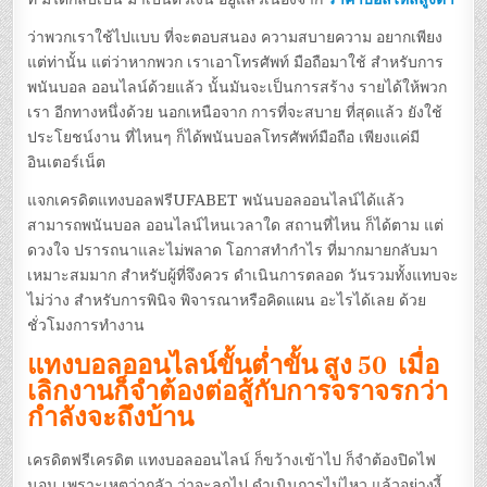
ว่าพวกเราใช้ไปแบบ ที่จะตอบสนอง ความสบายความ อยากเพียง
แต่ท่านั้น แต่ว่าหากพวก เราเอาโทรศัพท์ มือถือมาใช้ สำหรับการ
พนันบอล ออนไลน์ด้วยแล้ว นั้นมันจะเป็นการสร้าง รายได้ให้พวก
เรา อีกทางหนึ่งด้วย นอกเหนือจาก การที่จะสบาย ที่สุดแล้ว ยังใช้
ประโยชน์งาน ที่ไหนๆ ก็ได้พนันบอลโทรศัพท์มือถือ เพียงแค่มี
อินเตอร์เน็ต
แจกเครดิตแทงบอลฟรีUFABET พนันบอลออนไลน์ได้แล้ว
สามารถพนันบอล ออนไลน์ไหนเวลาใด สถานที่ไหน ก็ได้ตาม แต่
ดวงใจ ปรารถนาและไม่พลาด โอกาสทำกำไร ที่มากมายกลับมา
เหมาะสมมาก สำหรับผู้ที่จึงควร ดำเนินการตลอด วันรวมทั้งแทบจะ
ไม่ว่าง สำหรับการพินิจ พิจารณาหรือคิดแผน อะไรได้เลย ด้วย
ชั่วโมงการทำงาน
แทงบอลออนไลน์ขั้นต่ำขั้น สูง 50 เมื่อ
เลิกงานก็จำต้องต่อสู้กับการจราจรกว่า
กำลังจะถึงบ้าน
เครดิตฟรีเครดิต แทงบอลออนไลน์ ก็ขว้างเข้าไป ก็จำต้องปิดไฟ
นอน เพราะเหตุว่ากลัว ว่าจะลุกไป ดำเนินการไม่ไหว แล้วอย่างงี้