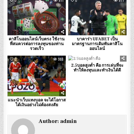
0
971
0
977
บาคาร่า UFABET เป็น
คาสิโนออนไลน์เว็บตรง ใช้งาน
มาตรฐานการเดิมพันคาสิโน
ที่สมควรต่อการลงทุนของท่าน
ออนไลน์
รวดเร็ว
0
988
0
1274
2.5บอลสูงต่ำ คือ การเล่นที่จะ
ทำให้ลงทุนและทำเงินได้ดี
แนะนำเว็บแทงบอล จะได้โอกาส
ได้เงินอย่างไม่ต้องสงสัย
Author:
admin