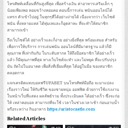
โทรศัพท์เคลื่อนที่กันสูงที่สุด เพื่อสร้างเงิน ค่าอาหารเสริมเล็ก ๆ
น้อยเพียงพอ หอมขว้างหอมคอ ตอนนี้การเล่น พนันออนไลน์ได้
แทรก ตัวเข้าไปอยู่ ในทุกๆที่ได้อย่างง่ายได้ เนื่องจากว่า เว็บไซต์
พนัน ทั้งหลายแหล่ ได้ทุ่มเทและก็อุตสาหะ ที่จะทำให้สมาชิก
สามารถเข้า
ถึงเว็บไซต์ได้ อย่างเร็วและก็ง่าย อย่างยิ่งที่สุด พร้อมเสมอ สำหรับ
เพื่อการให้บริการ การเล่นพนัน ออนไลน์ที่มีมาตรฐาน แล้วก็มี
คุณภาพ ที่เท่ากันกับ ในระดับสากล ให้ถึงมือสมาชิก ได้อย่างเร็ว
แล้ว ก็มีคุณภาพที่สุด ทางเว็บไซต์จะทำ และไม่หยุด ที่จะปรับปรุง
มัน ถัดไปในอนาคต เพื่อสิ่งที่เยี่ยมที่สุด ได้อยู่ในมือ ของสมาชิก
ตลอดกาล
แจกเครดิตแทงบอลฟรีUFABET บนโทรศัพท์มือถือ จะมาแปลง
เรื่องราวใหม่ ให้กับชีวิต ของชายหนุ่ม ออฟฟิต ด้วยการใช้แรงงาน
ในหน้าเว็บที่แสดง ผลลัพธ์รวม ทั้งประเมินผล ได้อย่างเร็ว ซึ่งจะก่อ
ให้ เหล่าคอบอล สามารถที่จะใช้ เวลาในช่วงเวลาเช้า ก่อนอาบน้ำ
หรือระหว่าง กินอาหาร
https://aristocastle.com
Related Articles