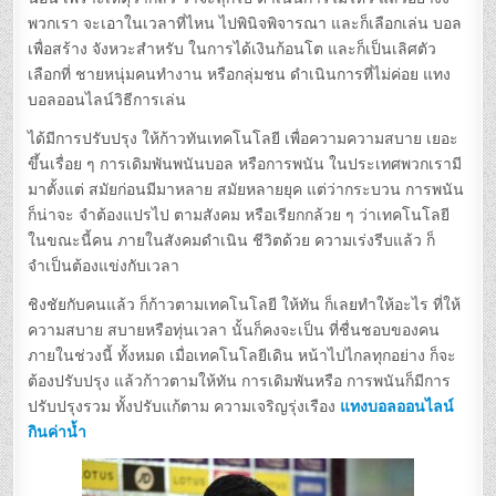
พวกเรา จะเอาในเวลาที่ไหน ไปพินิจพิจารณา และก็เลือกเล่น บอล
เพื่อสร้าง จังหวะสำหรับ ในการได้เงินก้อนโต และก็เป็นเลิศตัว
เลือกที่ ชายหนุ่มคนทำงาน หรือกลุ่มชน ดำเนินการที่ไม่ค่อย แทง
บอลออนไลน์วิธีการเล่น
ได้มีการปรับปรุง ให้ก้าวทันเทคโนโลยี เพื่อความความสบาย เยอะ
ขึ้นเรื่อย ๆ การเดิมพันพนันบอล หรือการพนัน ในประเทศพวกเรามี
มาตั้งแต่ สมัยก่อนมีมาหลาย สมัยหลายยุค แต่ว่ากระบวน การพนัน
ก็น่าจะ จำต้องแปรไป ตามสังคม หรือเรียกกล้วย ๆ ว่าเทคโนโลยี
ในขณะนี้คน ภายในสังคมดำเนิน ชีวิตด้วย ความเร่งรีบแล้ว ก็
จำเป็นต้องแข่งกับเวลา
ชิงชัยกับคนแล้ว ก็ก้าวตามเทคโนโลยี ให้ทัน ก็เลยทำให้อะไร ที่ให้
ความสบาย สบายหรือทุ่นเวลา นั้นก็คงจะเป็น ที่ชื่นชอบของคน
ภายในช่วงนี้ ทั้งหมด เมื่อเทคโนโลยีเดิน หน้าไปไกลทุกอย่าง ก็จะ
ต้องปรับปรุง แล้วก้าวตามให้ทัน การเดิมพันหรือ การพนันก็มีการ
ปรับปรุงรวม ทั้งปรับแก้ตาม ความเจริญรุ่งเรือง
แทงบอลออนไลน์
กินค่าน้ำ