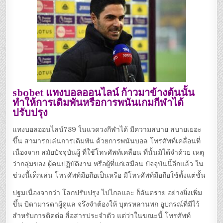
sbobet แทงบอลออนไลน์ ก้าวมาข้างต้นนั้น
ทำให้การเดิมพันหรือการพนันเกมกีฬาได้
ปรับปรุง
แทงบอลออนไลน์789 ในแวดวงกีฬาได้ มีความสบาย สบายเยอะ
ขึ้น สามารถเล่นการเดิมพัน ด้วยการพนันบอล โทรศัพท์เคลื่อนที่
เนื่องจาก สมัยปัจจุบันผู้ ที่ใช้โทรศัพท์เคลื่อน ที่นั้นมิได้จำด้วย เหตุ
ว่ากลุ่มของ ผู้คนปฏิบัติงาน หรือผู้ที่แก่เสมือน ปัจจุบันนี้อีกแล้ว ใน
ช่วงนี้เด็กเล่น โทรศัพท์มือถือเป็นหรือ มีโทรศัพท์มือถือใช้ตั้งแต่ชั้น
ปฐมเนื่องจากว่า โลกปรับปรุง ไปไกลและ ก็อันตราย อย่างยิ่งเพิ่ม
ขึ้น บิดามารดาผู้ดูแล จรึงจำต้องให้ บุตรหลานพก อูปกรณ์ที่มีไว้
สำหรับการติดต่อ สื่อสารประจำตัว แต่ว่าในขณะนี้ โทรศัพท์