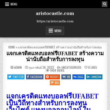
Skip
MENU
to
content
aristocastle.com
https://aristocastle.com
MENU
HOME
»
แจกเครดิตแทงบอลฟรีUFABET สร้างความน่านับถือสำหรับการลงทุน
แจกเครดิตแทงบอลฟรีUFABET สร้างความ
น่านับถือสำหรับการลงทุน
POSTED
ADMIN
กุมภาพันธ์ 26, 2022
UNCATEGORIZED
0
LIKES
IN
1404
VIEWS
TWITTER
FACEBOOK
REDDIT
VK
DIGG
LINKEDIN
MIX
แจกเครดิตแทงบอลฟรีUFABET
เป็นวิถีทางสำหรับการลงทุน