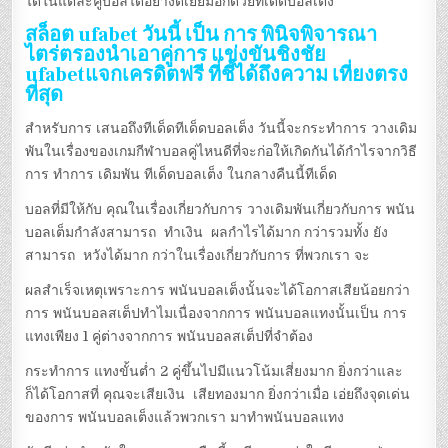
ได้ในแต่ละคู่บอลได้อย่างดีเยี่ยมอีกด้วยทีเด็ดบอลเต็ง
สล็อต ufabet วันนี้ เป็น การ พินิจพิจารณา
ไตร่ตรองนำเอาคู่การ แข่งขันชิงชัย
ufabetแจกเครดิตฟรี ที่ชี้ได้ถึงความ เที่ยงตรง
ที่สุด
สำหรับการ เสนอถึงทีเด็ดทีเด็ดบอลเต็ง วันนี้จะกระทำการ วางเดิม
พันในเรื่องของเกมกีฬาบอลคู่ไหนดีที่จะก่อให้เกิดกันได้กำไรจากวิธี
การ ทำการ เดิมพัน ทีเด็ดบอลเต็ง ในกลางคืนนี้ทีเด็ด
บอลที่มีให้กับ คุณในเรื่องเกี่ยวกับการ วางเดิมพันเกี่ยวกับการ พนัน
บอลเต็มกำลังสามารถ ทำเงิน ผลกำไรได้มาก กว่ารวมทั้ง ยัง
สามารถ หวังได้มาก กว่าในเรื่องเกี่ยวกับการ ที่พวกเรา จะ
ผลสำเร็จเหตุเพราะการ พนันบอลเต็งนั้นจะได้โอกาสเสียน้อยกว่า
การ พนันบอลสเต็ปทำไมเนื่องจากการ พนันบอลแทงนั้นเป็น การ
แทงเพียง 1 คู่ต่างจากการ พนันบอลสเต็ปที่จำต้อง
กระทำการ แทงขั้นต่ำ 2 คู่ขึ้นไปมีแนวโน้มเสี่ยงมาก ยิ่งกว่าและ
ก็ได้โอกาสที่ คุณจะเสียเงิน เสียทองมาก ยิ่งกว่าเมื่อ เอ่ยถึงจุดเด่น
ของการ พนันบอลเต็งแล้วพวกเรา มาทำพนันบอลแทง