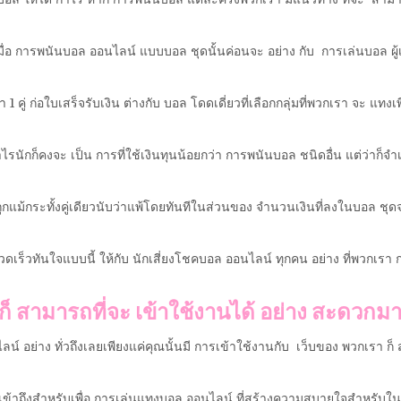
มื่อ การพนันบอล ออนไลน์ แบบบอล ชุดนั้นค่อนจะ อย่าง กับ การเล่นบอล ผู้เ
 คู่ ก่อใบเสร็จรับเงิน ต่างกับ บอล โดดเดี่ยวที่เลือกกลุ่มที่พวกเรา จะ แทงเพ
ไรนักก็คงจะ เป็น การที่ใช้เงินทุนน้อยกว่า การพนันบอล ชนิดอื่น แต่ว่าก็จำ
ม่ถูกแม้กระทั้งคู่เดียวนับว่าแพ้โดยทันทีในส่วนของ จำนวนเงินที่ลงในบอล ชุดจ
เร็วทันใจแบบนี้ ให้กับ นักเสี่ยงโชคบอล ออนไลน์ ทุกคน อย่าง ที่พวกเรา 
็ สามารถที่จะ เข้าใช้งานได้ อย่าง สะดวกม
ไลน์ อย่าง ทั่วถึงเลยเพียงแค่คุณนั้นมี การเข้าใช้งานกับ เว็บของ พวกเรา ก็
รเข้าถึงสำหรับเพื่อ การเล่นแทงบอล ออนไลน์ ที่สร้างความสบายใจสำหรับใน