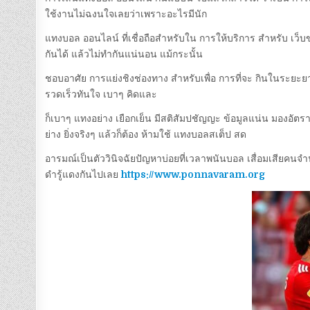
ใช้งานไม่ฉงนใจเลยว่าเพราะอะไรมีนัก
แทงบอล ออนไลน์ ที่เชื่อถือสำหรับใน การให้บริการ สำหรับ เว็บข
กันได้ แล้วไม่ทำกันแน่นอน แม้กระนั้น
ชอบอาศัย การแย่งชิงช่องทาง สำหรับเพื่อ การที่จะ กินในระยะยาว
รวดเร็วทันใจ เบาๆ คิดและ
ก็เบาๆ แทงอย่าง เยือกเย็น มีสติสัมปชัญญะ ข้อมูลแน่น มองอัตราต
ย่าง ยิ่งจริงๆ แล้วก็ต้อง ห้ามใช้ แทงบอลสเต็ป สด
อารมณ์เป็นตัววินิจฉัยปัญหาบ่อยที่เวลาพนันบอล เสื่อมเสียคนจำ
ดำรู้แดงกันไปเลย
https://www.ponnavaram.org