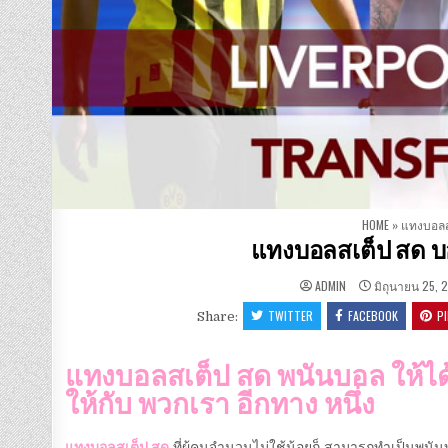
HOME
»
แทงบอลสเ
แทงบอลสเต็ป สด บ
ADMIN
มิถุนายน 25, 
TWITTER
FACEBOOK
P
Share:
แทงบอลสเต็ป สด พนันบอล ให้ได
ให้กับ พวกเรา อีกทาง หนึ่ง
แทงบอลสเต็ป สด
ที่ผู้คนจำนวนไม่ใช้น้อยก็ สามารถทำเป็น
พนัน