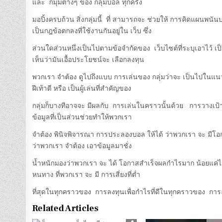
และ ก็มุมต่างๆ ของ กลุ่มบอล ทุกครั้ง
มอปิ้งครบถ้วน สิ่งกลุ่มนี้ ที่ สามารถจะ ช่วยให้ การคิดแผนพนันบ
เป็นกฎข้อตกลงที่ใช้งานกันอยู่ใน เว็บ ซึ่ง
ส่วนใดส่วนหนึ่งเป็นไปตามข้อจำกัดของ เว็บไซต์ที่ระบุเอาไว้ เป็น
เห็นว่ามันเอื้อประโยชน์จะ เลือกลงทุน
พวกเรา จำต้อง ดูไปถึงแบบ การเล่นของ กลุ่มว่าจะ เป็นไปในแนวทาง
ฝีเท้าดี หรือ เป็นผู้เล่นที่สำคัญของ
กลุ่มก็บางทีอาจจะ มีผลกับ การเล่นในคราวนั้นด้วย การวางเป้าห
ข้อมูลที่เป็นส่วนช่วยทำให้พวกเรา
จำต้อง พินิจพิจารณา การประลองบอล ให้ได้ ว่าพวกเรา จะ มีโอก
ว่าพวกเรา จำต้อง เอาข้อมูลมาชั่ง
น้ำหนักมองว่าพวกเรา จะ ได้ โอกาสสำเร็จผลกำไรมาก น้อยแค่ไ
หนทาง ที่พวกเรา จะ มี การเสี่ยงที่ต่ำ
ที่สุดในทุกคราวของ การลงทุนเพื่อกำไรที่ดีในทุกคราวของ กา
Related Articles