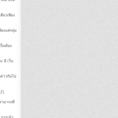
ดียวเพียง
ียงแค่กลุ่ม
เป็นต้อง
ะ มี เว็บ
กล่าวกันไป
าก
 สามารถที่
 การเข้า