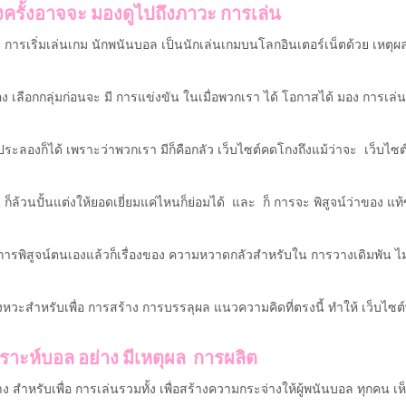
งครั้งอาจจะ มองดูไปถึงภาวะ การเล่น
 มี การเริ่มเล่นเกม นักพนันบอล เป็นนักเล่นเกมบนโลกอินเตอร์เน็ตด้วย เหตุผ
ต้อง เลือกกลุ่มก่อนจะ มี การแข่งขัน ในเมื่อพวกเรา ได้ โอกาสได้ มอง การเล
ประลองก็ได้ เพราะว่าพวกเรา มีก็คือกลัว เว็บไซต์คดโกงถึงแม้ว่าจะ เว็บไซ
 ก็ล้วนปั้นแต่งให้ยอดเยี่ยมแค่ไหนก็ย่อมได้ และ ก็ การจะ พิสูจน์ว่าของ แท้ข
การพิสูจน์ตนเองแล้วก็เรื่องของ ความหวาดกลัวสำหรับใน การวางเดิมพัน ไม่มี
ังหวะสำหรับเพื่อ การสร้าง การบรรลุผล แนวความคิดที่ตรงนี้ ทำให้ เว็บไซ
ิเคราะห์บอล อย่าง มีเหตุผล การผลิต
ง สำหรับเพื่อ การเล่นรวมทั้ง เพื่อสร้างความกระจ่างให้ผู้พนันบอล ทุกคน 