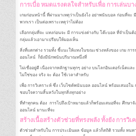
การเบื่อ หมดแรงดลใจสำหรับเพื่อ การเล่นบา
เกมก่อนหน้านี้ ที่ผ่านมาเหตุว่าเป็นยังไง อย่าพนันบอล ก่อนที่จะ
พวกเรา เป็นต่อเพราะเหตุว่าไม่ต้อง
เลือกกลุ่มที่จะ แทงก่อนจะ มี การแข่งต่างกับ โต๊ะบอล ที่จำเป็น
กลุ่มแล้วเอามาเปรียบให้มองเห็น
สิ่งที่แตกต่าง รวมทั้ง ชี้แนะให้แทงในขณะช่วงหลังของ เกม การ
ออนไลน์ ก็ยังมีนักพนันปริมาณหนึ่งที่
ไม่เชื่ออยู่ดี เนื่องจากหลักฐานทุกๆ อย่าง บนโลกอินเตอร์เน็ตและ
ไม่ใช่ของ จริง จะ ต้อง ใช้เวลาสำหรับ
เพื่อ การวิเคราะห์ ซึ่ง เว็บไซต์พนันบอล ออนไลน์ พร้อมเสมอใน 
ชอบใจความสิ้นหวังในทุกสิ่งทุกอย่าง
ที่ทำทุกคน ต้อง การไปถึงเป้าหมายแล้วก็พร้อมเสมอที่จะ ศึกษาจ
ออนไลน์ มานะที่จะ
สร้างเนื้อสร้างตัวช่วยที่ทรงพลัง ทั้งยัง การว
ตัวช่วยสำหรับใน การประเมินผล ข้อมูล แล้วก็สถิติ รวมทั้ง หนทา