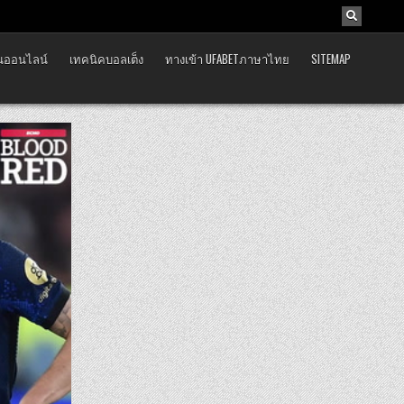
นออนไลน์
เทคนิคบอลเต็ง
ทางเข้า UFABETภาษาไทย
SITEMAP