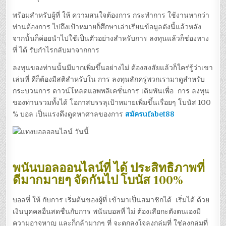
พร้อมสำหรับผู้ที่ ให้ ความสนใจต้องการ กระทำการ ใช้งานหากว่า
ท่านต้องการ ไปถึงเป้าหมายก็ศึกษาเล่าเรียนข้อมูลดังนี้แล้วหลัง
จากนั้นก็ค่อยนำไปใช้เป็นตัวอย่างสำหรับการ ลงทุนแล้วก็ช่องทาง
ที่ ได้ รับกำไรกลับมาจากการ
ล
งทุนของท่านนั้นมีมากเพิ่มขึ้นอย่างไม่ ต้องสงสัยแล้วก็ใคร่รู้ว่าเขา
เล่นที่ ดีก็ต้องมีสติสำหรับใน การ ลงทุนสักครู่พวกเรามาดูสำหรับ
กระบวนการ ดาวน์โหลดแอพพลิเคชั่นการ เดิมพันเพื่อ การ ลงทุน
ของท่านรวมทั้งได้ โอกาสบรรลุเป้าหมายเพิ่มขึ้นเรื่อยๆ โบนัส 100
% บอล เป็นแรงดึงดูดหาศาลของการ
สมัครufabet88
พนันบอลออนไลน์ที่ ได้ ประสิทธิภาพที่
ดีมากมายๆ จัดกันไป โบนัส 100%
บอลที่ ให้ กับการ เริ่มต้นของผู้ที่ เข้ามาเป็นสมาชิกได้ เริ่มได้ ด้วย
เงินบุคคลอื่นสดชื่นกับการ พนันบอลที่ ไม่ ต้องเสียกะตังตนเองมี
ความอาจหาญ และก็กล้ามากๆ ที่ จะตกลงใจลงกลุ่มที่ ใช่ลงกลุ่มที่