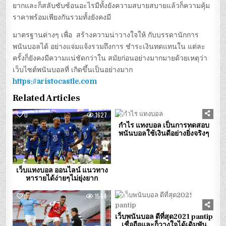
ยากและก็สลับซับซ้อนอะไรมีทั้งยังความสบายสบายแล้วก็ความคุ้ม
ราคาพร้อมเพียงกันรวมทั้งยังคงมี
มาตรฐานต่างๆ เพื่อ สร้างความน่าวางใจให้ กับบรรดานักการ
พนันบอลได้ อย่างแจ่มแจ้งรวมถึงการ ชำระเงินทดแทนใน แต่ละ
ครั้งก็ยังคงมีความแน่ชัดกว่าใน สมัยก่อนอย่างมากมายด้วยเหตุว่า
เว็บไซต์พนันบอลที่ เกิดขึ้นเป็นอย่างมาก
https://aristocastle.com
Related Articles
0
1627
0
820
กำไร แทงบอล เป็นการทดสอบ
พนันบอลใช้เงินดีอย่างยิ่งจริงๆ
เว็บแทงบอล ออนไลน์ แนวทาง
หารายได้ง่ายๆไม่ยุ่งยาก
0
1544
0
1381
เว็บพนันบอล ดีที่สุด2021 pantip
เชื่อถือและก็วางใจได้เดิมพัน