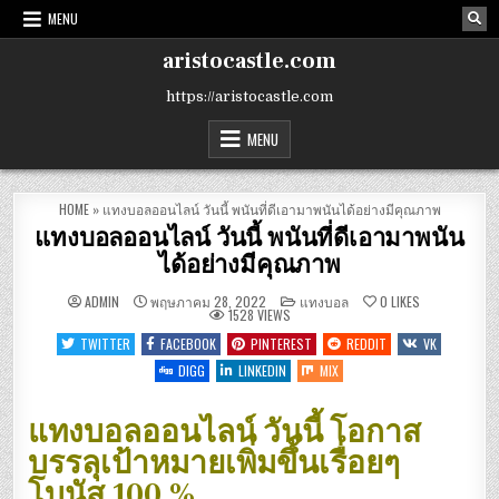
Skip
MENU
to
content
aristocastle.com
https://aristocastle.com
MENU
HOME
»
แทงบอลออนไลน์ วันนี้ พนันที่ดีเอามาพนันได้อย่างมีคุณภาพ
แทงบอลออนไลน์ วันนี้ พนันที่ดีเอามาพนัน
ได้อย่างมีคุณภาพ
POSTED
ADMIN
พฤษภาคม 28, 2022
แทงบอล
0
LIKES
IN
1528
VIEWS
TWITTER
FACEBOOK
PINTEREST
REDDIT
VK
DIGG
LINKEDIN
MIX
แทงบอลออนไลน์ วันนี้ โอกาส
บรรลุเป้าหมายเพิ่มขึ้นเรื่อยๆ
โบนัส 100 %