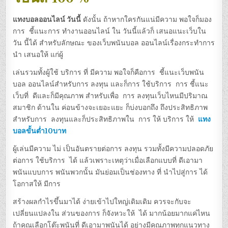
แทงบอลออนไลน์ วันนี้
ดังนั้น ถ้าหากใครกันแน่มีความ พอใจก็มอง
การ ชี้แนะการ ทำงานออนไลน์ ใน วันนี้แล้วก็ เสนอแนะเว็บใน
วัน นี้ได้ สำหรับลักษณะ ของเว็บพนันบอล ออนไลน์เรื่องกระทำการ
นำ เสนอให้ แก่ผู้
เล่นรวมทั้งผู้ใช้ บริการ ที่ มีความ พอใจก็คือการ ชี้แนะเว็บพนัน
บอล ออนไลน์สำหรับการ ลงทุน และก็การ ใช้บริการ การ ชี้แนะ
เว็บที่ ดีและก็มีคุณภาพ สำหรับเพื่อ การ ลงทุนเว็บไหนมีปริมาณ
สมาชิก ด้านใน ค่อนข้างจะเยอะแยะ ก็บ่งบอกถึง ถึงประสิทธิภาพ
สำหรับการ ลงทุนและก็ประสิทธิภาพใน การ ให้ บริการ ให้
แทง
บอลขั้นต่ำ10บาท
ผู้เล่นมีความ ไม่ เป็นอันตรายต่อการ ลงทุน รวมทั้งมีความปลอดภัย
ต่อการ ใช้บริการ ได้ แล้วเพราะเหตุว่าเมื่อเลือกแบบที่ ดีเอามา
พนันแบบการ พนันพวกนั้น มันย่อมเป็นช่องทาง ที่ นำไปสู่การ ได้
โอกาสให้ มีการ
สร้างผลกำไรขึ้นมาได้ ง่ายเข้าไปใหญ่เดิมเดิม ควรจะกับจะ
เปลี่ยนแปลงใน ส่วนของการ ก็จังหวะให้ ได้ มากน้อยมากแค่ไหน
ถ้าคุณเลือกโต๊ะพนันที่ ดีเอามาพนันได้ อย่างมีคุณภาพทุกแนวทาง