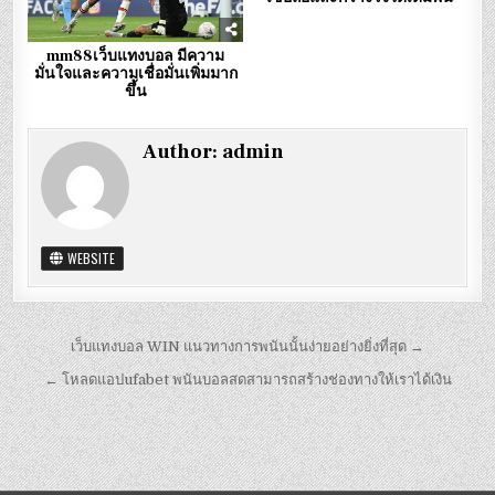
mm88เว็บแทงบอล มีความ
มั่นใจและความเชื่อมั่นเพิ่มมาก
ขึ้น
Author:
admin
WEBSITE
เมนู
เว็บแทงบอล WIN แนวทางการพนันนั้นง่ายอย่างยิ่งที่สุด →
นำทาง
← โหลดแอปufabet พนันบอลสดสามารถสร้างช่องทางให้เราได้เงิน
เรื่อง