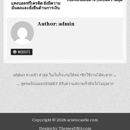
แทงบอลฟรีเครดิต ยังมีความ
มั่นคงและยั่งยืนด้านการเงิน
Author:
admin
WEBSITE
เมนู
ufabet ทางเข้า ล่าสุด ในเว็บก็จะก่อให้สมาชิกใช้งานได้สะดวก →
นำทาง
← สูตรพนันบอลUFABET ด้รับความสบายเร็วทันใจไม่ยุ่งยาก
เรื่อง
Copyright © 2026 aristocastle.com
Design by ThemesDNA.com