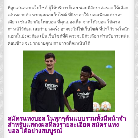
ที่ถูกเสนอจากเว็บไซต์ ผู้ให้บริการก็เลย ชอบมีอัตราต่อรอง ให้เลือก
เล่นหลายตัว หากคุณพบเว็บไซต์ ที่ตีราคาให้ บอลเพียงแต่ราคา
เดียว เช่นเดียวกับโพยบอล ที่คุณมองเห็น จากโต๊ะบอล ให้คาด
การณ์ไว้ก่อน เลยว่าบางครั้ง อาจจะไม่ใช่เว็บไซต์ ที่น่าไว้วางใจนัก
นอกนั้นยังจะต้อง เป็นเว็บไซต์ที่ดี ควรจะมีตัวเลือก สำหรับการพนัน
ค่อนข้าง จะมากมายคุณ สามารถที่จะพนันได้
สมัครแทงบอล ในทุกๆต้นแบบรวมทั้งมีหน้าจำ
สำหรับแสดงผลที่ลงรายละเอียด สมัคร แทง
บอล ได้อย่างสมบูรณ์