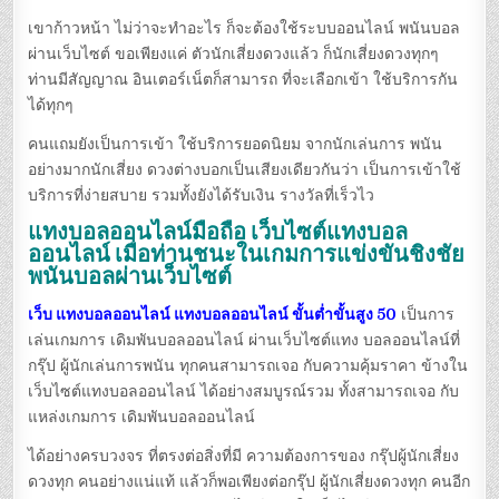
เขาก้าวหน้า ไม่ว่าจะทำอะไร ก็จะต้องใช้ระบบออนไลน์ พนันบอล
ผ่านเว็บไซต์ ขอเพียงแค่ ตัวนักเสี่ยงดวงแล้ว ก็นักเสี่ยงดวงทุกๆ
ท่านมีสัญญาณ อินเตอร์เน็ตก็สามารถ ที่จะเลือกเข้า ใช้บริการกัน
ได้ทุกๆ
คนแถมยังเป็นการเข้า ใช้บริการยอดนิยม จากนักเล่นการ พนัน
อย่างมากนักเสี่ยง ดวงต่างบอกเป็นเสียงเดียวกันว่า เป็นการเข้าใช้
บริการที่ง่ายสบาย รวมทั้งยังได้รับเงิน รางวัลที่เร็วไว
แทงบอลออนไลน์มือถือ เว็บไซต์แทงบอล
ออนไลน์ เมื่อท่านชนะในเกมการแข่งขันชิงชัย
พนันบอลผ่านเว็บไซต์
เว็บ แทงบอลออนไลน์ แทงบอลออนไลน์ ขั้นต่ำขั้นสูง 50
เป็นการ
เล่นเกมการ เดิมพันบอลออนไลน์ ผ่านเว็บไซต์แทง บอลออนไลน์ที่
กรุ๊ป ผู้นักเล่นการพนัน ทุกคนสามารถเจอ กับความคุ้มราคา ข้างใน
เว็บไซต์แทงบอลออนไลน์ ได้อย่างสมบูรณ์รวม ทั้งสามารถเจอ กับ
แหล่งเกมการ เดิมพันบอลออนไลน์
ได้อย่างครบวงจร ที่ตรงต่อสิ่งที่มี ความต้องการของ กรุ๊ปผู้นักเสี่ยง
ดวงทุก คนอย่างแน่แท้ แล้วก็พอเพียงต่อกรุ๊ป ผู้นักเสี่ยงดวงทุก คนอีก