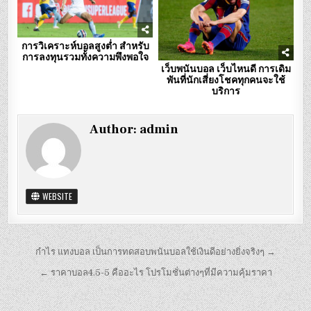
การวิเคราะห์บอลสูงต่ำ สำหรับ
การลงทุนรวมทั้งความพึงพอใจ
เว็บพนันบอล เว็บไหนดี การเดิม
พันที่นักเสี่ยงโชคทุกคนจะใช้
บริการ
Author:
admin
WEBSITE
เมนู
กำไร แทงบอล เป็นการทดสอบพนันบอลใช้เงินดีอย่างยิ่งจริงๆ →
นำทาง
← ราคาบอล4.5-5 คืออะไร โปรโมชั่นต่างๆที่มีความคุ้มราคา
เรื่อง