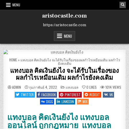
Skip
MENU
to
content
aristocastle.com
https://aristocastle.com
MENU
HOME
»
แทงบอล คิดเงินยังไง จะได้รับในเรื่องของผลกำไรเหมือนเดิม ผลกำไร
ยังคงเดิม
แทงบอล คิดเงินยังไง จะได้รับในเรื่องของ
ผลกำไรเหมือนเดิม ผลกำไรยังคงเดิม
POSTED
ADMIN
กุมภาพันธ์ 4, 2022
แทงบอล
0
LIKES
1014
VIEWS
IN
TWITTER
FACEBOOK
PINTEREST
REDDIT
VK
DIGG
LINKEDIN
MIX
แทงบอล คิดเงินยังไง แทงบอล
ออนไลน์ ถูกกฎหมาย แทงบอล