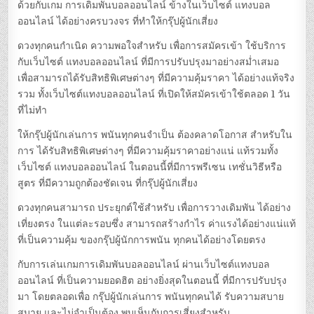
ด้วยกับเกม การเดิมพันบอลออนไลน์ ข้างในเว็บไซต์ แทงบอล
ออนไลน์ ได้อย่างครบวงจร ที่ทำให้กรุ๊ปผู้นักเสี่ยง
ดวงทุกคนกำเนิด ความพอใจสำหรับ เพื่อการสมัครเข้า ใช้บริการ
กับเว็บไซต์ แทงบอลออนไลน์ ที่มีการปรับปรุงมาอย่างสม่ำเสมอ
เพื่อสามารถได้รับสิทธิพิเศษต่างๆ ที่มีความคุ้มราคา ได้อย่างแท้จริง
รวม ทั้งเว็บไซต์แทงบอลออนไลน์ ที่เปิดให้สมัครเข้าใช้ตลอด 1 วัน
ที่ไม่ทำ
ให้กรุ๊ปผู้นักเล่นการ พนันทุกคนจำเป็น ต้องคลาดโอกาส สำหรับใน
การ ได้รับสิทธิพิเศษต่างๆ ที่มีความคุ้มราคาอย่างแน่ แท้รวมทั้ง
เว็บไซต์ แทงบอลออนไลน์ ในตอนนี้ที่มีการพรีเซน เทชั่นวิธีหรือ
สูตร ที่มีความถูกต้องชัดเจน ที่กรุ๊ปผู้นักเสี่ยง
ดวงทุกคนสามารถ ประยุกต์ใช้สำหรับ เพื่อการวางเดิมพัน ได้อย่าง
เที่ยงตรง ในแต่ละรอบซึ่ง สามารถสร้างกำไร ค่าแรงได้อย่างแน่แท้
ที่เป็นความคุ้ม ของกรุ๊ปผู้นักการพนัน ทุกคนได้อย่างโดยตรง
กับการเล่นเกมการเดิมพันบอลออนไลน์ ผ่านเว็บไซต์แทงบอล
ออนไลน์ ที่เป็นความยอดฮิต อย่างยิ่งสุดในตอนนี้ ที่มีการปรับปรุง
มา โดยตลอดเพื่อ กรุ๊ปผู้นักเล่นการ พนันทุกคนได้ รับความสบาย
สบาย และไม่จำเป็นต้อง พบเห็นกับการเสี่ยงสำหรับ