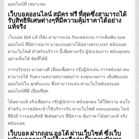
ออนไลน์ที่ เหมาะสม
เว็บบอลออนไลน์ สมัคร ฟรี ที่สุดซึ่งสามารถได้
รับสิทธิพิเศษต่างๆที่มีความคุ้มราคาได้อย่าง
แท้จริง
เว็บบอล 168 แล้วก็ยัง สามารถเจอ กับแหล่งเกม การเดิมพัน บอล
ออนไลน์ ที่มีความมาก มายแบบอย่างได้อย่างครบวงจร พนันบอล
ผ่านเว็บไซต์ สำหรับบริการ นี้เพื่อทางกรุ๊ป ผู้นักเล่นการ พนันทุกคน
อย่างเห็นได้ ชัดที่ได้มี
การปรับปรุง มาอย่างดี เยี่ยมเพื่อทาง กรุ๊ปผู้นักเล่น การพนันทุก คน
สามารถได้ รับความสบายสบายต่อการ ลงทุนเกมการ เดิมพันบอล
ออนไลน์ใน ทุกต้นแบบ ซึ่งสามารถเล่น ผ่านเว็บไซต์แทงบอล
ออนไลน์ที่ดี เยี่ยมที่สุด
ได้อย่างแท้ จริงเพื่อทาง กรุ๊ปผู้นักการ พนันทุกคน ได้ให้ความ สนใจ
สำหรับ การสมัครเข้าใช้บริการกับ ทางเว็บไซต์ แทงบอลออน ไลน์
ที่ยังมี การมอบสิทธิ พิเศษต่างๆ ที่มีความ คุ้มราคาได้อย่างแท้ จริง
พนันบอล
เว็บบอล ฝากถอน ออโต้ ผ่านเว็บไซต์ ซึ่งเว็บ