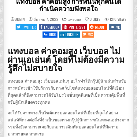
แทงบอล ค่าคอมสูง การพนันทุกคนได้
กำเนิดความพึงพอใจ
POSTED
ADMIN
มีนาคม 7, 2022
แทงบอล
0
LIKES
1210
VIEWS
IN
TWITTER
FACEBOOK
PINTEREST
REDDIT
VK
DIGG
LINKEDIN
MIX
แทงบอล ค่าคอมสูง เว็บบอล ไม่
ผ่านเอเย่นต์ โดยที่ไม่ต้องมีความ
รู้สึกไม่สบายใจ
แทงบอล ค่าคอมสูง เว็บบอลแม่นๆ อะไรทำให้กรุ๊ปผู้นักเล่นสำหรับ
การสมัครเข้าใช้บริการกับทางเว็บไซต์แทงบอลออนไลน์ที่ดีเยี่ยม
ที่สุดแล้วก็ยังสามารถได้รับโปรโมชั่นสุดพิเศษที่เป็นความคุ้มพื้นที่
กรุ๊ปผู้นักเสี่ยงดวงทุกคน
จะได้รับจากทางเว็บไซต์แทงบอลออนไลน์ที่เยี่ยมที่สุดได้อย่าง
แน่แท้ที่ตรงต่อสิ่งที่จำเป็นของทางกรุ๊ปผู้นักการพนันทุกคนอย่างมาก
รวมทั้งยังสามารถเจอกับเกมการเดิมพันบอลออนไลน์ที่มีความ
มากมายหลากหลาย