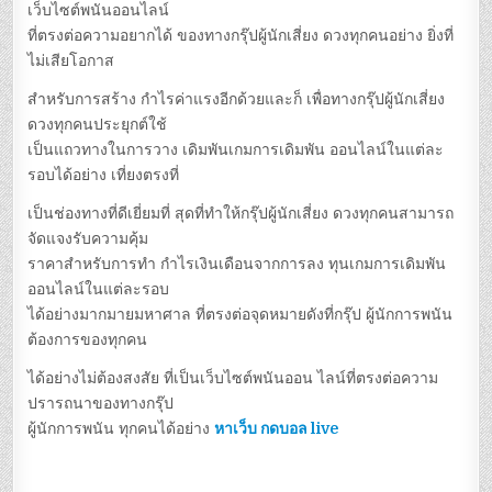
เว็บไซต์พนันออนไลน์
ที่ตรงต่อความอยากได้ ของทางกรุ๊ปผู้นักเสี่ยง ดวงทุกคนอย่าง ยิ่งที่
ไม่เสียโอกาส
สำหรับการสร้าง กำไรค่าแรงอีกด้วยและก็ เพื่อทางกรุ๊ปผู้นักเสี่ยง
ดวงทุกคนประยุกต์ใช้
เป็นแถวทางในการวาง เดิมพันเกมการเดิมพัน ออนไลน์ในแต่ละ
รอบได้อย่าง เที่ยงตรงที่
เป็นช่องทางที่ดีเยี่ยมที่ สุดที่ทำให้กรุ๊ปผู้นักเสี่ยง ดวงทุกคนสามารถ
จัดแจงรับความคุ้ม
ราคาสำหรับการทำ กำไรเงินเดือนจากการลง ทุนเกมการเดิมพัน
ออนไลน์ในแต่ละรอบ
ได้อย่างมากมายมหาศาล ที่ตรงต่อจุดหมายดังที่กรุ๊ป ผู้นักการพนัน
ต้องการของทุกคน
ได้อย่างไม่ต้องสงสัย ที่เป็นเว็บไซต์พนันออน ไลน์ที่ตรงต่อความ
ปรารถนาของทางกรุ๊ป
ผู้นักการพนัน ทุกคนได้อย่าง
หาเว็บ กดบอล live