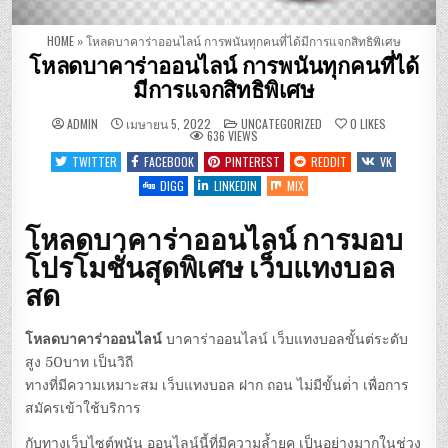
HOME
»
โหลดบาคาร่าออนไลน์ การพนันทุกคนที่ได้มีการแจกสิทธิพิเศษ
โหลดบาคาร่าออนไลน์ การพนันทุกคนที่ได้
มีการแจกสิทธิพิเศษ
POSTED
ADMIN
เมษายน 5, 2022
UNCATEGORIZED
0
LIKES
IN
636
VIEWS
TWITTER
FACEBOOK
PINTEREST
REDDIT
VK
DIGG
LINKEDIN
MIX
โหลดบาคาร่าออนไลน์ การมอบ
โปรโมชั่นสุดพิเศษ เว็บแทงบอล
สด
โหลดบาคาร่าออนไลน์
บาคาร่าออนไลน์ เว็บแทงบอลขั้นต่ระดับ
สูง 50บาท เป็นวิถี
ทางที่มีความเหมาะสม เว็บแทงบอล ฝาก ถอน ไม่มีขั้นต่ํา เพื่อการ
สมัครเข้าใช้บริการ
กับทางเว็บไซต์พนัน ออนไลน์นี้ที่มีความล้ำยุค เป็นอย่างมากในช่วง