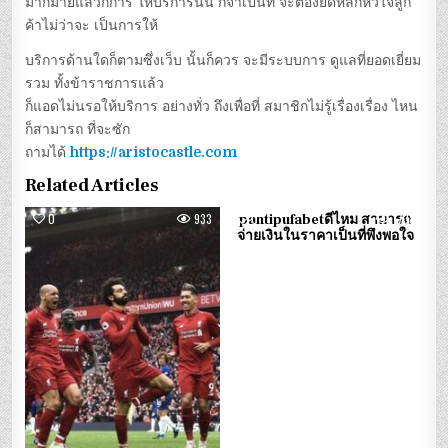
มากมายแล้วก็การ ให้บริการนั้น ก็จำเป็นที่ จะต้องยึดหลักหัวใจลูก
ค้าไม่ว่าจะ เป็นการให้
บริการด้านใดก็ตามซึ่งเว็บ นั้นก็ควร จะมีระบบการ ดูแลที่ยอดเยี่ยม
รวม ทั้งข้าราชการแล้ว
ก็แอดไม่นรอให้บริการ อย่างทั่ว ถึงเพื่อที่ สมาชิกไม่รู้เรื่องเรื่อง ไหน
ก็สามารถ ที่จะซัก
ถามได้
https://aristocastle.com
Related Articles
0
933
0
1738
pantipufabetดีไหม สามารถ
จ่ายเงินในราคาเป็นที่พึงพอใจ