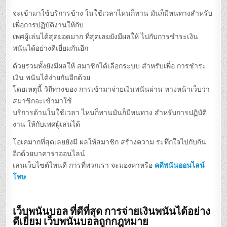
จะเข้ามาใช้บริการข้าง ในใช้เวลาไหนก็ทาน มันก็มีหนทางสำหรับ
เพื่อการปฏิบัติงานให้กับ
เพศผู้เล่นได้สุดยอดมาก ที่สุดเลยยังมีผลให้ ไปกับการชำระเงิน
พนันได้อย่างดีเยี่ยมกันอีก
ด้วยรวมทั้งยังมีผลให้ สมาชิกได้เลือกระบบ สำหรับเพื่อ การชำระ
เงิน พนันได้ง่ายกันอีกด้วย
โดยเหตุนี้ วิถีทางของ การเข้ามาจ่ายเงินพนันผ่าน ทางหน้าเว็บว่า
สมาชิกจะเข้ามาใช้
บริการด้านในใช้เวลา ไหนก็ทานมันก็มีหนทาง สำหรับการปฏิบัติ
งาน ให้กับเพศผู้เล่นได้
โอเคมากที่สุดเลยยังมี ผลให้สมาชิก สร้างความ ระทึกใจไปกับกัน
อีกด้วยบาคาร่าออนไลน์
เล่นเว็บไซต์ไหนดี การที่พวกเรา จะมองหาหรือ
คดีพนันออนไลน์
โทษ
เว็บพนันบอล ที่ดีที่สุด การจ่ายเงินพนันได้อย่าง
ดีเยี่ยม เว็บพนันบอลถูกกฎหมาย