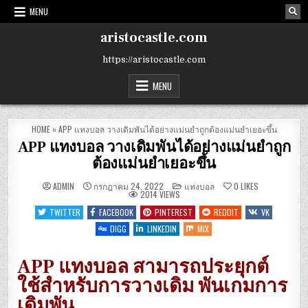
Skip
MENU
to
content
aristocastle.com
https://aristocastle.com
MENU
HOME
»
APP แทงบอล วางเดิมพันได้อย่างแม่นยำถูกต้องแม่นยำเยอะขึ้น
APP แทงบอล วางเดิมพันได้อย่างแม่นยำถูก
ต้องแม่นยำเยอะขึ้น
POSTED
ADMIN
กรกฎาคม 24, 2022
แทงบอล
0
LIKES
IN
2014
VIEWS
TWITTER
FACEBOOK
PINTEREST
REDDIT
VK
DIGG
LINKEDIN
MIX
APP แทงบอล สามารถประยุกต์
ใช้สำหรับการวางเดิม พันเกมการ
เดิมพัน