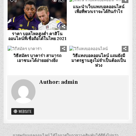
0
1521
0
1427
แนะนำเว็บแทงบอลออนไลน์
เพื่อที่พวกเราจะได้กินกำไร
ราคา บอลไหลสูงต่ำ คาสิโน
ออนไลน์ที่เชื่อถือได้ในไทย 2021
0
885
0
1400
วิธีสมัคร บาคาร่า สามารถ
วิธีแทงบอลออนไลน์ แถมยังมี
เอาชนะได้ง่ายอย่างยิ่ง
มาตรฐานสูงไม่จำเป็นต้องเป็น
ห่วง
Author:
admin
WEBSITE
การพนันบอลออนไลน์ ได้โอกาสในการวางเดิมพันได้ดียิ่งไปกว่า →