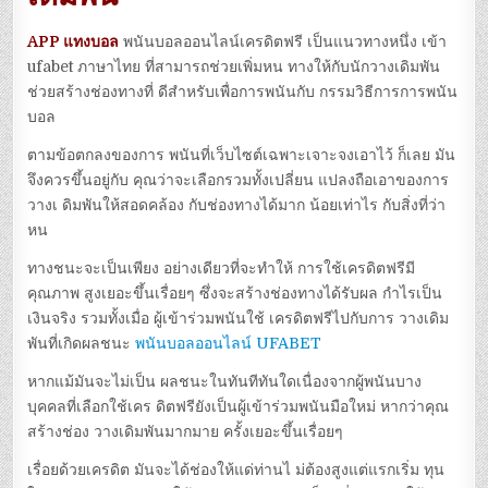
APP แทงบอล
พนันบอลออนไลน์เครดิตฟรี เป็นแนวทางหนึ่ง เข้า
ufabet ภาษาไทย ที่สามารถช่วยเพิ่มหน ทางให้กับนักวางเดิมพัน
ช่วยสร้างช่องทางที่ ดีสำหรับเพื่อการพนันกับ กรรมวิธีการการพนัน
บอล
ตามข้อตกลงของการ พนันที่เว็บไซต์เฉพาะเจาะจงเอาไว้ ก็เลย มัน
จึงควรขึ้นอยู่กับ คุณว่าจะเลือกรวมทั้งเปลี่ยน แปลงถือเอาของการ
วางเ ดิมพันให้สอดคล้อง กับช่องทางได้มาก น้อยเท่าไร กับสิ่งที่ว่า
หน
ทางชนะจะเป็นเพียง อย่างเดียวที่จะทำให้ การใช้เครดิตฟรีมี
คุณภาพ สูงเยอะขึ้นเรื่อยๆ ซึ่งจะสร้างช่องทางได้รับผล กำไรเป็น
เงินจริง รวมทั้งเมื่อ ผู้เข้าร่วมพนันใช้ เครดิตฟรีไปกับการ วางเดิม
พันที่เกิดผลชนะ
พนันบอลออนไลน์ UFABET
หากแม้มันจะไม่เป็น ผลชนะในทันทีทันใดเนื่องจากผู้พนันบาง
บุคคลที่เลือกใช้เคร ดิตฟรียังเป็นผู้เข้าร่วมพนันมือใหม่ หากว่าคุณ
สร้างช่อง วางเดิมพันมากมาย ครั้งเยอะขึ้นเรื่อยๆ
เรื่อยด้วยเครดิต มันจะได้ช่องให้แด่ท่านไ ม่ต้องสูงแต่แรกเริ่ม ทุน