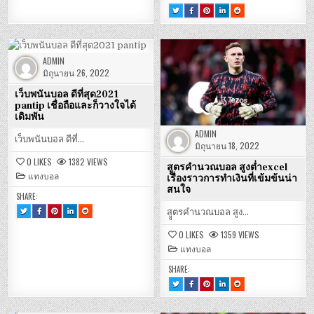
น่า
มี
มี
มี
มี
TWEET
SHARE
SHARE
SHARE
SHARE
ไว้ใจ
ความ
ความ
ความ
ความ
THIS!
THIS
THIS
THIS
THIS
มี
น่า
น่า
น่า
น่า
:
ON
ON
ON
ON
ความ
ไว้ใจ
ไว้ใจ
ไว้ใจ
ไว้ใจ
เว็บ
FACEBOOK
PINTEREST
LINKEDIN
REDDIT
ปลอดภัย
มี
มี
มี
มี
แทง
:
:
:
:
ความ
ความ
ความ
ความ
บอล
เว็บ
เว็บ
เว็บ
เว็บ
ปลอดภัย
ปลอดภัย
ปลอดภัย
ปลอดภัย
ออนไลน์
แทง
แทง
แทง
แทง
แนวทาง
บอล
บอล
บอล
บอล
ADMIN
หา
ออนไลน์
ออนไลน์
ออนไลน์
ออนไลน์
มิถุนายน 26, 2022
ราย
แนวทาง
แนวทาง
แนวทาง
แนวทาง
ได้
หา
หา
หา
หา
ง่ายๆ
ราย
ราย
ราย
ราย
เว็บพนันบอล ดีที่สุด2021
ไม่
ได้
ได้
ได้
ได้
ยุ่ง
ง่ายๆ
ง่ายๆ
ง่ายๆ
ง่ายๆ
pantip เชื่อถือและก็วางใจได้
ยาก
ไม่
ไม่
ไม่
ไม่
ยุ่ง
ยุ่ง
ยุ่ง
ยุ่ง
เดิมพัน
ยาก
ยาก
ยาก
ยาก
ADMIN
เว็บพนันบอล ดีที่…
มิถุนายน 18, 2022
0
LIKES
1382
VIEWS
สููตรคำนวณบอล สูงต่ำexcel
แทงบอล
เรื่องราวการทำเงินที่เข้มข้นน่า
สนใจ
SHARE:
TWEET
SHARE
SHARE
SHARE
SHARE
สููตรคำนวณบอล สูง…
THIS!
THIS
THIS
THIS
THIS
:
ON
ON
ON
ON
เว็บ
FACEBOOK
PINTEREST
LINKEDIN
REDDIT
0
LIKES
1359
VIEWS
พนัน
:
:
:
:
บอล
เว็บ
เว็บ
เว็บ
เว็บ
แทงบอล
ดี
พนัน
พนัน
พนัน
พนัน
ที่สุด2021
บอล
บอล
บอล
บอล
PANTIP
ดี
ดี
ดี
ดี
SHARE:
เชื่อ
ที่สุด2021
ที่สุด2021
ที่สุด2021
ที่สุด2021
ถือ
PANTIP
PANTIP
PANTIP
PANTIP
TWEET
SHARE
SHARE
SHARE
SHARE
และ
เชื่อ
เชื่อ
เชื่อ
เชื่อ
THIS!
THIS
THIS
THIS
THIS
ก็
ถือ
ถือ
ถือ
ถือ
:
ON
ON
ON
ON
วางใจ
และ
และ
และ
และ
สููตร
FACEBOOK
PINTEREST
LINKEDIN
REDDIT
ได้
ก็
ก็
ก็
ก็
คำนวณ
:
:
:
: