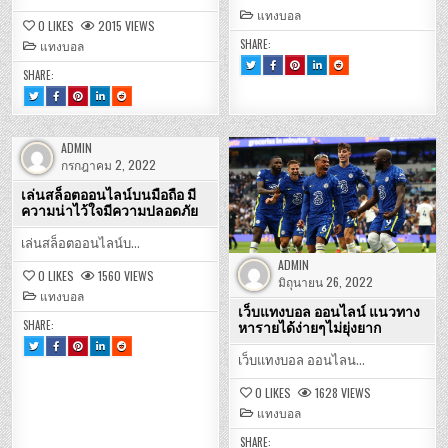
แทงบอล
0
LIKES
2015
VIEWS
SHARE:
แทงบอล
TWEET
SHARE
SHARE
SHARE
SHARE
THIS!
THIS
THIS
THIS
THIS
SHARE:
:
ON
ON
ON
ON
แทง
FACEBOOK
PINTEREST
LINKEDIN
REDDIT
TWEET
SHARE
SHARE
SHARE
SHARE
บอล
:
:
:
:
THIS!
THIS
THIS
THIS
THIS
ออนไลน์
แทง
แทง
แทง
แทง
:
ON
ON
ON
ON
โปร
บอล
บอล
บอล
บอล
รับ
FACEBOOK
PINTEREST
LINKEDIN
REDDIT
โม
ออนไลน์
ออนไลน์
ออนไลน์
ออนไลน์
แทง
:
:
:
:
ชั่น
โปร
โปร
โปร
โปร
บอล
รับ
รับ
รับ
รับ
ADMIN
ดีๆ
โม
โม
โม
โม
ผ่าน
แทง
แทง
แทง
แทง
กรกฎาคม 2, 2022
ที่
ชั่น
ชั่น
ชั่น
ชั่น
ออนไลน์
บอล
บอล
บอล
บอล
จะ
ดีๆ
ดีๆ
ดีๆ
ดีๆ
ใช้
ผ่าน
ผ่าน
ผ่าน
ผ่าน
ได้
ที่
ที่
ที่
ที่
อย่างไร
ออนไลน์
ออนไลน์
ออนไลน์
ออนไลน์
โอกาส
จะ
จะ
จะ
จะ
เล่นสล็อตออนไลน์บนมือถือ มี
ให้
ใช้
ใช้
ใช้
ใช้
ให้
ได้
ได้
ได้
ได้
เหมาะ
อย่างไร
อย่างไร
อย่างไร
อย่างไร
ความน่าไว้ใจมีความปลอดภัย
มี
โอกาส
โอกาส
โอกาส
โอกาส
กับ
ให้
ให้
ให้
ให้
การ
ให้
ให้
ให้
ให้
ตัว
เหมาะ
เหมาะ
เหมาะ
เหมาะ
สร้าง
มี
มี
มี
มี
เลือก
กับ
กับ
กับ
กับ
เล่นสล็อตออนไลน์บ…
ราย
การ
การ
การ
การ
ที่
ตัว
ตัว
ตัว
ตัว
ได้
สร้าง
สร้าง
สร้าง
สร้าง
มี
เลือก
เลือก
เลือก
เลือก
ADMIN
ราย
ราย
ราย
ราย
ความ
ที่
ที่
ที่
ที่
ได้
ได้
ได้
ได้
หลาก
0
LIKES
มี
มี
1560
มี
VIEWS
มี
มิถุนายน 26, 2022
หลาย
ความ
ความ
ความ
ความ
แทงบอล
หลาก
หลาก
หลาก
หลาก
หลาย
หลาย
หลาย
หลาย
เว็บแทงบอล ออนไลน์ แนวทาง
SHARE:
หารายได้ง่ายๆไม่ยุ่งยาก
TWEET
SHARE
SHARE
SHARE
SHARE
THIS!
THIS
THIS
THIS
THIS
เว็บแทงบอล ออนไลน…
:
ON
ON
ON
ON
เล่น
FACEBOOK
PINTEREST
LINKEDIN
REDDIT
สล็อต
:
:
:
:
0
LIKES
1628
VIEWS
ออนไลน์
เล่น
เล่น
เล่น
เล่น
บน
สล็อต
สล็อต
สล็อต
สล็อต
แทงบอล
มือ
ออนไลน์
ออนไลน์
ออนไลน์
ออนไลน์
ถือ
บน
บน
บน
บน
มี
มือ
มือ
มือ
มือ
SHARE:
ความ
ถือ
ถือ
ถือ
ถือ