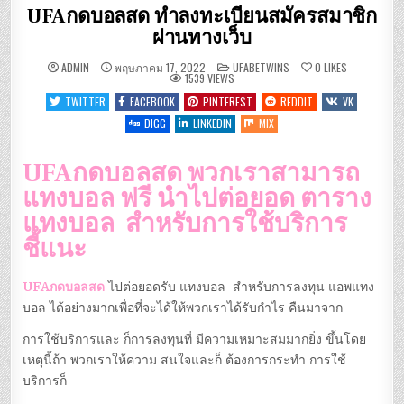
UFAกดบอลสด ทำลงทะเบียนสมัครสมาชิก
ผ่านทางเว็บ
POSTED
ADMIN
พฤษภาคม 17, 2022
UFABETWINS
0
LIKES
IN
1539
VIEWS
TWITTER
FACEBOOK
PINTEREST
REDDIT
VK
DIGG
LINKEDIN
MIX
UFAกดบอลสด พวกเราสามารถ
แทงบอล ฟรี นำไปต่อยอด ตาราง
แทงบอล สำหรับการใช้บริการ
ชี้แนะ
UFAกดบอลสด
ไปต่อยอดรับ แทงบอล สำหรับการลงทุน แอพแทง
บอล ได้อย่างมากเพื่อที่จะได้ให้พวกเราได้รับกำไร คืนมาจาก
การใช้บริการและ ก็การลงทุนที่ มีความเหมาะสมมากยิ่ง ขึ้นโดย
เหตุนี้ถ้า พวกเราให้ความ สนใจและก็ ต้องการกระทำ การใช้
บริการก็