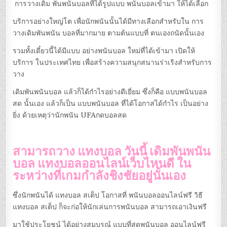
การวางเดิม พันพนันบอลที่ได้รูปแบบ พนันบอลเข้ามา ให้ได้เลือก
บริการอย่างใหญ่โต เพื่อนักพนันนั้นได้มีทางเลือกสำหรับใน การ
วางเดิมพันพนัน บอลที่มากมาย ตามต้นแบบที่ ตนเองถนัดนั้นเอง
รวมทั้งเดี๋ยวนี้ได้มีแบบ อย่างพนันบอล ใหม่ที่ได้เข้ามา เปิดให้
บริการ ในประเทศไทย เพื่อสร้างความสนุกสนานร่าเริงสำหรับการ
วาง
เดิมพันพนันบอล แล้วก็ได้กำไรอย่างดีเยี่ยม ซึ่งก็คือ แบบพนันบอล
สด นั้นเอง แล้วก็เป็น แบบพนันบอล ที่ได้โอกาสได้กำไร เป็นอย่าง
ยิ่ง ด้วยเหตุว่านักพนัน UFAกดบอลสด
สามารถวาง แทงบอล วันนี้ เดิมพันพนัน
บอล แทงบอลออนไลน์เว็บไหนดี ใน
ระหว่างที่เกมกำลังชิงชัยอยู่นั้นเอง
ซึ่งนักพนันได้ แทงบอล สเต็ป โอกาสที่ พนันบอลออนไลน์ฟรี วิธี
แทงบอล สเต็ป ก็จะก่อให้นักเล่นการพนันบอล สามารถเอาเงินฟรี
มาใช้ประโยชน์ ได้อย่างสมบูรณ์ แบบที่สุดพนันบอล ออนไลน์ฟรี