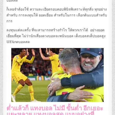
บอลสด
ก็เลยจำต้องใช้ ความละเอียดรอบคอบพินิจพิเคราะห์ทุกสิ่ง ทุกอย่าง
สำหรับ การลงทุนให้ ยอดเยี่ยม สำหรับในการ เลือกต้นแบบสำหรับ
การ
ลงทุนแต่ละครั้ง ที่จะสามารถสร้างกำไร ให้พวกเราได้ อย่างยอด
เยี่ยมที่สุด ไม่ว่านักเสี่ยงดวงบอลจะพนันบอล เต็งบอลสเต็ปบอลสูง
UFAกดบอลสด
ต่ำแล้วก็ แทงบอล ไม่มี ขั้นต่ำ อีกเยอะ
แยะหลาย แทงบอลสด แบบอย่างที่