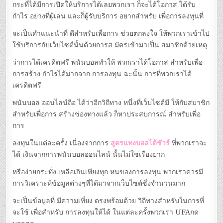
กระที่ได้มีการเปิดให้บริการได้เลยพวกเรา ก็จะได้โอกาส ได้รับ
กำไร อย่างที่ผู้เล่น และก็ผู้รับบริการ อยากสำหรับ เพื่อการลงทุนที่
จะเป็นคำแนะนำที่ ดีสำหรับเพื่อการ ช่วยตกลงใจ ให้พวกเราเข้าไป
ใช้บริการกับเว็บไซต์นั้นด้วยการส มัครเข้ามาเป็น สมาชิกด้วยเหตุ
ว่าการได้เครดิตฟรี พนันบอลทำให้ พวกเราได้โอกาส สำหรับเพื่อ
การสร้าง กำไรได้มากจาก การลงทุน ฉะนั้น การที่พวกเราได้
เครดิตฟรี
พนันบอล ออนไลน์ถือ ได้ว่าอีกวิถีทาง หนึ่งที่เว็บไซต์มี ให้กับสมาชิก
สำหรับเพื่อการ สร้างช่องทางแล้ว ก็หาประสบการณ์ สำหรับเพื่อ
การ
ลงทุนในแต่ละครั้ง เนื่องจากการ
สูตรแทงบอลได้ชัวร์
ที่พวกเราจะ
ได้ เงินจากการพนันบอลออนไลน์ นั้นไม่ใช่เรื่องยาก
หรือง่ายกระทั่ง เหลือเกินเพียงทุก หนของการลงทุน พวกเราควรมี
การวิเคราะห์ข้อมูลต่างๆที่ได้มาจากเว็บไซต์ซึ่งจำนวนมาก
จะเป็นข้อมูลที่ มีความเที่ยง ตรงพร้อมด้วย วิถีทางสำหรับในการที่
จะใช้ เพื่อสำหรับ การลงทุนให้ได้ ในแต่ละครั้งพวกเรา UFAกด