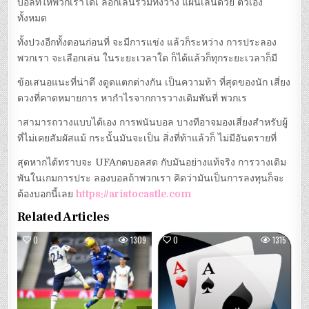
บอลที่ให้พวกเราได้เ ลือกเล่นรวมทั้งวาง แผนเล่นด้วย ตัวเอง
ทั้งหมด
ทั้งปวงอีกทั้งตอนก่อนที่ จะมีการแข่ง แล้วก็ระหว่าง การประลอง
พวกเรา จะเลือกเล่น ในระยะเวลาใด ก็ได้แล้วก็ทุกระยะเวลาก็มี
ข้อเสนอแนะที่น่าดึ งดูดแตกต่างกัน เป็นความท้า ที่สุดของนัก เสี่ยง
ดวงที่คาดหมายการ หากำไรจากการวางเดิมพันที่ พวกเร
าสามารถวางแบบได้เอง การพนันบอล บางทีอาจมองเสี่ยงสำหรับผู้
ที่ไม่เคยสัมผัสแม้ กระนั้นมันจะเป็น สิ่งที่ท้าแล้วก็ ไม่มีอันตรายที่
สุดหากได้ทราบจะ UFAกดบอลสด กับมันอย่างแท้จริง การวางเดิม
พันในเกมการประ ลองบอลถ้าพวกเรา คิดว่ามันเป็นการลงทุนก็จะ
ต้องบอกนี้เลย
https://aristocastle.com
Related Articles
0
1309
0
1315