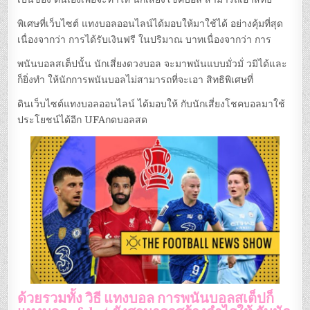
พิเศษที่เว็บไซต์ แทงบอลออนไลน์ได้มอบให้มาใช้ได้ อย่างคุ้มที่สุด
เนื่องจากว่า การได้รับเงินฟรี ในปริมาณ บาทเนื่องจากว่า การ
พนันบอลสเต็ปนั้น นักเสี่ยงดวงบอล จะมาพนันแบบมั่วมั่ วมิได้และ
ก็ยิ่งทำ ให้นักการพนันบอลไม่สามารถที่จะเอา สิทธิพิเศษที่
ดินเว็บไซต์แทงบอลออนไลน์ ได้มอบให้ กับนักเสี่ยงโชคบอลมาใช้
ประโยชน์ได้อีก UFAกดบอลสด
ด้วยรวมทั้ง วิธี แทงบอล การพนันบอลสเต็ปก็