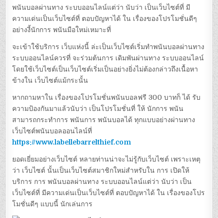
พนันบอลผ่านทาง ระบบออนไลน์แต่ว่า นับว่า เป็นเว็บไซต์ที่ มี
ความเด่นเป็นเว็บไซต์ที่ ตอบปัญหาได้ ใน เรื่องของโปรโมชั่นดีๆ
อย่างงี้นักการ พนันมือใหม่เหมาะที่
จะเข้าใช้บริการ เว็บแห่งนี้ ล่ะเป็นเว็บไซต์เริ่มทำพนันบอลผ่านทาง
ระบบออนไลน์ควรที่ จะร่วมต้นการ เดิมพันผ่านทาง ระบบออนไลน์
โดยใช้เว็บไซต์เป็นเว็บไซต์เริ่มเป็นอย่างยิ่งไม่ต้องกล่าวถึงเนื้อหา
ข้างใน เว็บไซต์แม้กระนั้น
หากถามหาใน เรื่องของโปรโมชั่นพนันบอลฟรี 300 บาทก็ ได้ รับ
ความป้องกันมาแล้วนับว่า เป็นโปรโมชั่นที่ ให้ นักการ พนัน
สามารถกระทำการ พนันการ พนันบอลได้ ทุกแบบอย่างผ่านทาง
เว็บไซต์พนันบอลออนไลน์ที่
https://www.labellebarrelthief.com
ยอดเยี่ยมอย่างเว็บไซต์ หลายท่านน่าจะไม่รู้กับเว็บไซต์ เพราะเหตุ
ว่า เว็บไซต์ นั้นเป็นเว็บไซต์สมาชิกใหม่สำหรับใน การ เปิดให้
บริการ การ พนันบอลผ่านทาง ระบบออนไลน์แต่ว่า นับว่า เป็น
เว็บไซต์ที่ มีความเด่นเป็นเว็บไซต์ที่ ตอบปัญหาได้ ใน เรื่องของโปร
โมชั่นดีๆ แบบนี้ นักเล่นการ