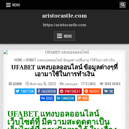
Skip
MENU
to
content
aristocastle.com
https://aristocastle.com
MENU
HOME
»
UFABET แทงบอลออนไลน์ ข้อมูลต่างๆที่เอามาใช้ในการทำเงิน
UFABET แทงบอลออนไลน์ ข้อมูลต่างๆที่
เอามาใช้ในการทำเงิน
POSTED
ADMIN
สิงหาคม 15, 2022
แทงบอล
0
LIKES
1848
VIEWS
IN
TWITTER
FACEBOOK
PINTEREST
REDDIT
VK
DIGG
LINKEDIN
MIX
UFABET แทงบอลออนไลน์
เว็บไซต์ที่ มีความสะดุดตาเป็น