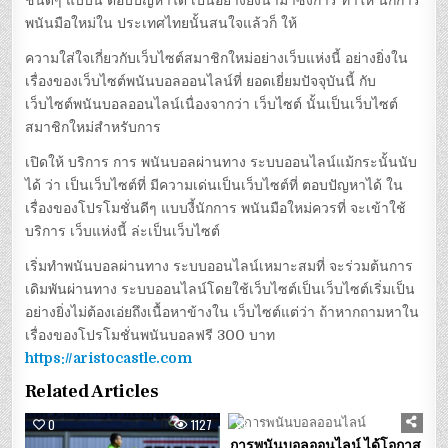
พนันมือใหม่ใน ประเทศไทยนั้นสนใจแล้วก็ ให้
ความใส่ใจเกี่ยวกับเว็บไซต์สมาชิกใหม่อย่างเว็บแห่งนี้ อย่างยิ่งใน
เรื่องของเว็บไซต์พนันบอลออนไลน์ที่ ยอดเยี่ยมปัจจุบันนี้ กับ
เว็บไซต์พนันบอลออนไลน์เนื่องจากว่า เว็บไซต์ นั้นเป็นเว็บไซต์
สมาชิกใหม่สำหรับการ
เปิดให้ บริการ การ พนันบอลผ่านทาง ระบบออนไลน์แม้กระนั้นนับ
ได้ ว่า เป็นเว็บไซต์ที่ มีความเด่นเป็นเว็บไซต์ที่ ตอบปัญหาได้ ใน
เรื่องของโปรโมชั่นดีๆ แบบงี้นักการ พนันมือใหม่ควรที่ จะเข้าใช้
บริการ เว็บแห่งนี้ ล่ะเป็นเว็บไซต์
เริ่มทำพนันบอลผ่านทาง ระบบออนไลน์เหมาะสมที่ จะร่วมต้นการ
เดิมพันผ่านทาง ระบบออนไลน์โดยใช้เว็บไซต์เป็นเว็บไซต์เริ่มเป็น
อย่างยิ่งไม่ต้องเอ่ยถึงเนื้อหาข้างใน เว็บไซต์แต่ว่า ถ้าหากถามหาใน
เรื่องของโปรโมชั่นพนันบอลฟรี 300 บาท
https://aristocastle.com
Related Articles
0
1127
0
1524
การพนันบอลออนไลน์ ได้โอกาส