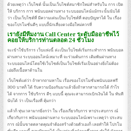
ด้วยเหตุว่า เว็บไซต์ นั้นเป็นเว็บไซต์สมาชิกใหม่สำหรับใน การ เปิด
ให้ บริการ การ พนันบอลผ่านทาง ระบบออนไลน์แม้กระนั้นนับได้
ว่า เป็นเว็บไซต์ที่ มีความเด่นเป็นเว็บไซต์ที่ ตอบปัญหาได้ ใน เรื่อง
ของโปรโมชั่นดีๆ แบบงี้นักเสี่ยงดวงมือใหม่ควรที่
เรายังมีทีมงาน Call Center ระดับมืออาชีพไว้
คอยให้บริการท่านตลอด 24 ชั่วโมง
จะเข้าใช้บริการ เว็บแห่งนี้ ล่ะเป็นเว็บไซต์เริ่มกระทำการ พนันบอล
ผ่านทาง ระบบออนไลน์เหมาะที่ จะร่วมต้นการ เดิมพันผ่านทาง
ระบบออนไลน์โดยใช้เว็บไซต์เป็นเว็บไซต์เริ่มเป็นอย่างยิ่งไม่ต้อง
เอ่ยถึงเนื้อหาด้านใน
เว็บไซต์แต่ว่า ถ้าหากถามหาใน เรื่องของโปรโมชั่นพนันบอลฟรี
300 บาทก็ ได้ รับความป้องกันมาแล้วยิ่งถ้าหากสามารถได้ กำไร
ได้ จากการ ใช้บริการ ดีๆ แบบนี้ คุณจะสามารถเบิกเงินได้ ใน ทันที
นับได้ ว่า เป็นเรื่องที่ คุ้มกว่า
แล้วก็ ทุ่นเวลามากยิ่งกว่า ใน เรื่องเกี่ยวกับการ หาประสบการ ณ์
เกี่ยวกับการ พนันบอลผ่านทาง ระบบออนไลน์เพราะเหตุว่า ประสบ
การ ณ์นั้นขาดตลาดคุณจำต้องสร้างด้วยตัวเองก็ เลยทำให้ โปรโม
ชั่นดีๆ แบบนี้ ตอบปัญหาได้ เป็นอย่างยิ่งนำมาซึ่งการ ทำให้ นักการ