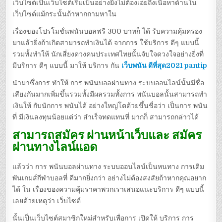
เว็บไซต์เป็นเว็บไซต์เริ่มเป็นอย่างยิ่งไม่ต้องเอ่ยถึงเนื้อหาด้านใน
เว็บไซต์แม้กระนั้นถ้าหากถามหาใน
เรื่องของโปรโมชั่นพนันบอลฟรี 300 บาทก็ ได้ รับความคุ้มครอง
มาแล้วยิ่งถ้าเกิดสามารถทำเงินได้ จากการ ใช้บริการ ดีๆ แบบนี้
รวมทั้งทำให้ นักเสี่ยงดวงคนประเทศไทยนั้นจับใจดวงใจอย่างยิ่งที่
มีบริการ ดีๆ แบบนี้ มาให้ บริการ กัน
เว็บพนัน ดีที่สุด2021 pantip
นำมาซึ่งการ ทำให้ การ พนันบอลผ่านทาง ระบบออนไลน์นั้นมีชื่อ
เสียงกันมากเพิ่มขึ้นรวมทั้งมีผลรวมทั้งการ พนันบอลนั้นสามารถทำ
เงินให้ กับนักการ พนันได้ อย่างใหญ่โตด้วยขึ้นชื่อว่า เป็นการ พนัน
ที่ มีเงินลงทุนน้อยแต่ว่า สำเร็จทดแทนที่ มากก็ สามารถกล่าวได้
สามารถสมัคร ผ่านหน้าเว็บและ สมัคร
ผ่านทางไลน์แอด
แล้วว่า การ พนันบอลผ่านทาง ระบบออนไลน์เป็นหนทาง การเดิม
พันเกมส์กีฬาบอลที่ ดีมากยิ่งกว่า อย่างไม่ต้องสงสัยถ้าหากคุณอยาก
ได้ ใน เรื่องของความคุ้มราคาพวกเราเสนอแนะบริการ ดีๆ แบบนี้
เลยด้วยเหตุว่า เว็บไซต์
นั้นเป็นเว็บไซต์สมาชิกใหม่สำหรับเพื่อการ เปิดให้ บริการ การ