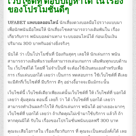
เว็บไซต์ที่ ตอบปัญหาได้ ใน เรื่อง
ของโปรโมชั่นดีๆ
UFABET แทงบอลออนไลน์
นักเสี่ยงดวงบอลมือโปรวางแบบมา
เพื่อนักพนันมือใหม่ให้ นักเสี่ยงโชคสามารถวางเดิมพันใน เรื่อง
เกี่ยวกับการ พนันบอลผ่านทาง ระบบออนไลน์ได้ ก่อนเป็นเงิน
ปริมาณ 300 บาทกันอย่างยิ่งจริงๆ
นับได้ ว่า เป็นโปรโมชั่นที่ ป้องกันสุดๆ เลยให้ นักเล่นการ พนัน
สามารถวางเดิมพันรวมทั้งสามารถเล่นเกมการ เดิมพันทุกแบบด้าน
ใน เว็บไซต์ได้ โดยที่ ไม่จำเป็นที่ จะต้องใช้เงินตนเองสำหรับเพื่อ
การ เริ่มเล่นบอกได้ เลยว่า เป็นการ ทดสอบการ ใช้เว็บไซต์ที่ ดีเลย
จะมีสักกี่เว็บไซต์ที่ มีบริการ ดีๆ อย่างงี้อาจจะมีแม้กระนั้น
เว็บไซต์นี้ เว็บไซต์เดียวเพียงแค่นั้นเว็บไซต์ที่ ให้ เว็บไซต์ที่ บอกได้
เลยว่า คุ้มสุดณ ตอนนี้ เลยก็ ว่า ได้ เว็บไซต์ที่ บอกได้ เลยว่า
สามารถทำเงินผลกำไรให้ กับนักเล่นการ พนันได้ อย่างเยอะมากๆ
เว็บไซต์ที่ บอกได้ เลยว่า ถ้าเกิดคุณไม่เข้ามาใช้บริการ แล้วก็ ถ้า
หากคุณมิได้ รับใน เรื่องของโปรโมชั่นพนันบอลฟรี 300 บาท
คุณจะเสียโอกาสใน เรื่องเกี่ยวกับการ ที่ คุณจะเป็นคนมั่งคั่งได้ เลย